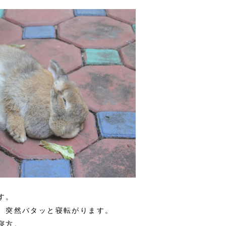
す。
、突然バタッと寝転がります。
寝方。