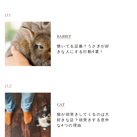
01
RABBIT
懐いてる証拠？うさぎが好
きな人にする行動4選！
02
CAT
猫が頭突きしてくるのは大
好きな証？頭突きする意外
な4つの理由