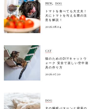
,
NEW
DOG
トマトを食べても大丈夫！
犬にトマトを与える際の注
意を解説！
2026.08.04
CAT
猫のためのDIYキャットウ
ォーク 安全で楽しい空中遊
具の作り方
2026.07.30
DOG
犬の睡眠パターンと寝床の