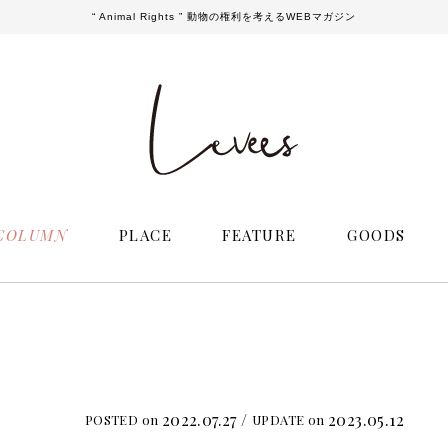
“ Animal Rights ” 動物の権利を考えるWEBマガジン
COLUMN
PLACE
FEATURE
GOODS
2022.07.27 /
2023.05.12
POSTED on
UPDATE on