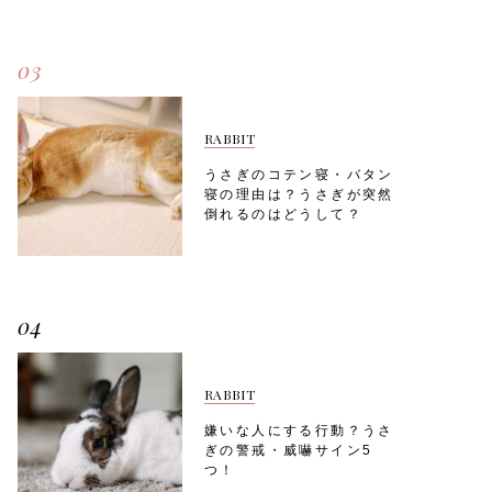
03
RABBIT
うさぎのコテン寝・バタン
寝の理由は？うさぎが突然
倒れるのはどうして？
04
RABBIT
嫌いな人にする行動？うさ
ぎの警戒・威嚇サイン5
つ！