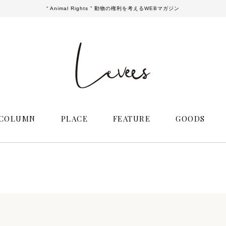
“ Animal Rights ” 動物の権利を考えるWEBマガジン
COLUMN
PLACE
FEATURE
GOODS