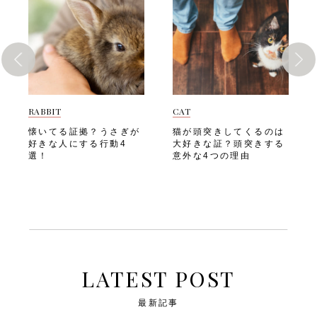
での生活に適した動物です
一般的な家庭で飼われている
主さんが部屋を出ようとした
ぎのサインを見逃さないよ
が、外の世界を体験させてあ
うさぎでも、垂直方向に約
ときに鳴らす・ケージの前を
う、日ごろからよく観察して
げることを「うさんぽ」と呼
40〜50cm、水平方向には
通ると鳴らす・食事の時間以
あげましょう。 次は、「う
びます。 室内でのびのびと
1m以上跳ぶことができると
外にも頻繁に鳴らす以下は、
さぎの撫でてアピール3つ」
過ごせる環境が整っていれ
いわれています。 野生のう
スタンピングが増えたときの
を詳しく見ていきましょう。
ば、必ずしもうさんぽは必要
さぎともなるとさらに高く・
注意ポイントです。・叱った
うさぎの撫でてアピール3つ
ではありません。 しかし外
遠くへジャンプすることがで
り無視したりせず、まずは体
愛うさぎから「撫でてアピー
の新鮮な空気や草の香り、日
き、天敵から逃げるために瞬
調に変化がないか確認する・
ル」をされたら、しっかり応
光浴などはうさぎにとって良
発力を発揮します。 うさぎ
RABBIT
CAT
ケージ周りの環境や生活リズ
えてスキンシップを楽しみた
い刺激になることがありま
の後ろ足は非常に筋肉が発達
ムに変化がなかったか振り返
いですよね。 以下のような
懐いてる証拠？うさぎが
猫が頭突きしてくるのは
す。 うさんぽには、以下の
しており、その強さがジャン
る・かまう時間を増やせない
アピール行動が見られたら、
好きな人にする行動4
大好きな証？頭突きする
ようなメリットが期待できま
プ力の源となっています。
か、飼い主さんの生活を見直
優しく撫でてあげましょう。
選！
意外な4つの理由
す。・自然の草や土に触れる
室内で飼育しているうさぎ
してみる 甘噛みをする うさ
①鼻をぐいぐい押しつけてく
ことで、精神的な刺激にな
も、このジャンプ力は変わり
ぎが飼い主さんの手や服を軽
る 「鼻を押しつけてくる」
る・日光浴によってビタミン
ません。 飼い主さんは愛う
く噛む「甘噛み」も、寂しさ
行動は、うさぎの代表的な撫
Dの生成が促される・飼い主
さぎのジャンプ力をしっかり
や構ってほしい気持ちの表れ
でてアピールのひとつです。
さんとの絆を深めるコミュニ
把握したうえで、安全な環境
であることがあります。本来
うさぎは鼻先を使って飼い主
ケーションの場になる・室内
を整えてあげましょう。 次
は攻撃的な噛みつきとは異な
さんの手や足をぐいぐいと押
とは異なる環境での運動で、
は、「うさぎが跳ぶ理由」を
り、コミュニケーションの一
すことで「かまってほしい」
体の筋肉をバランスよく使え
見ていきましょう。 うさぎ
環として行われることが多い
「撫でてほしい」という気持
るただし、うさんぽにはリス
が跳ぶ理由 愛うさぎが元気
しぐさです。以下のような様
ちを伝えます。 この行動
LATEST POST
クも伴います。 外出に向い
よくジャンプする姿はとても
子が見られたら、寂しさが背
は、うさぎが飼い主さんに心
ていないうさぎや体調の優れ
可愛らしいですよね。 うさ
景にある可能性がありま
を開いている証拠でもありま
ない子には無理に行わず、あ
ぎがジャンプをするのには、
最新記事
す。・飼い主さんが離れよう
す。 「鼻を押しつけてく
くまでも愛うさぎのペースを
以下のようなさまざまな理由