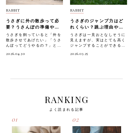
てあげることができます。
さぎが撫でてほしいときに見
RABBIT
RABBIT
そこで今回は、「うさぎが寂
せるアピール行動3つ」と
しいときに見せる行動」や、
「撫でるときのポイント」に
うさぎに外の散歩って必
うさぎのジャンプ力はど
「うさぎは留守番ができるの
ついてご紹介します。 うさ
か」についてご紹介します。
ぎが撫でてほしいときに見せ
要？うさんぽの準備や注
れくらい？跳ぶ理由や注
うさぎが寂しいときに見せる
る行動とは うさぎは感情表
意点まとめ
意点も解説！
うさぎを飼っていると「外を
うさぎは一見おとなしそうに
行動 うさぎは鳴き声で気持
現が豊かな動物で、飼い主さ
散歩させてあげたい」「うさ
見えますが、実はとても高く
ちを伝えるのが苦手な分、し
んに甘えたいときはさまざま
んぽってどうやるの？」と気
ジャンプすることができる動
ぐさや行動で寂しさを表現す
なサインを見せます。 ただ
になる飼い主さんも多いので
物です。 うさぎが突然大き
ることが多い動物です。以下
し鳴いて主張することがない
2026.04.30
2026.03.25
はないでしょうか。 うさぎ
くジャンプをすると「どのく
のような行動が見られたら、
ため、そのサインは行動や仕
は犬のように毎日の散歩が必
らい跳べるの？」「なぜ跳ぶ
うさぎが寂しさを感じている
草で表れることがほとんどで
須な動物ではありませんが、
の？」と驚いてしまう飼い主
サインかもしれません。 足
す。 うさぎの「撫でてアピ
外の空気や自然の刺激が良い
さんも多いのではないでしょ
を鳴らす（スタンピング）
ール」を知らないままでいる
経験になることもあります。
うか。 うさぎのジャンプは
うさぎは後ろ足を「タンタ
と、せっかくの甘えを見落と
ただしうさぎは繊細な動物な
本能的な行動であり、健康や
ン」と強く鳴らす「スタンピ
してしまうこともあります。
ので、うさんぽには十分な準
感情とも深く関わっていま
ング」という行動をとること
うさぎが撫でてほしいときに
備と注意が必要です。 そこ
す。 そこで今回は、「うさ
があります。これは警戒や不
見せる主なアピール行動に
RANKING
で今回は、「うさんぽのメリ
ぎのジャンプ力」や「うさぎ
満を表すしぐさですが、飼い
は、以下のようなものがあり
ットと注意点」や、「うさん
が跳ぶ理由」「ジャンプ時の
主さんにかまってほしいとき
ます。・飼い主さんの手や足
よく読まれる記事
ぽに必要な準備」「うさんぽ
注意点」についてご紹介しま
のアピールとして行うことも
に鼻先を押しつけてくる・飼
中に気をつけたいこと」につ
す。 うさぎのジャンプ力は
あります。以下のような場面
い主さんのそばに来て体をぴ
01
02
いてご紹介します。 うさん
どれくらい？ うさぎは小さ
でスタンピングが増えたら、
ったりと寄せてくる・頭を低
ぽとは？うさぎに散歩は必
な体に似合わず、驚くほどの
寂しさのサインとして注意し
く下げてじっとこちらを見つ
要？ うさぎは基本的に室内
ジャンプ力を持っています。
て見てあげましょう。・飼い
めてくる 飼い主さんはうさ