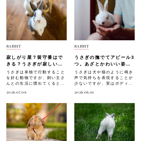
RABBIT
RABBIT
寂しがり屋？留守番はで
うさぎの撫でてアピール3
きる？うさぎが寂しいと
つ。あざとかわいい姿に
きに見せる行動
撫でずにはいられない！
うさぎは単独で行動すること
うさぎは犬や猫のように鳴き
を好む動物ですが、飼い主さ
声で気持ちを表現することが
んとの生活に慣れてくると、
少ないですが、実はボディラ
そばにいる時間の長さや環境
ンゲージで「撫でて！」とア
2026.07.09
2026.06.01
の変化に敏感になることがあ
ピールしていることがありま
ります。長時間の留守番や急
す。 このサインを見逃して
な環境の変化がストレスとな
しまうと、うさぎがせっかく
り、体調不良や問題行動につ
甘えてきているのに素通りし
ながってしまうことも少なく
てしまうことも。 うさぎの
ありません。うさぎが「寂し
「撫でてアピール」を理解し
い」と感じているときのサイ
て、愛うさぎとの大切なスキ
ンを知っておくことで、早め
ンシップタイムを楽しみまし
に気づいてストレスを軽減し
ょう。 そこで今回は、「う