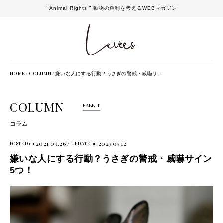
“ Animal Rights ” 動物の権利を考えるWEBマガジン
HOME
/
COLUMN
/
嫌いな人にする行動？うさぎの警戒・威嚇サ...
COLUMN
RABBIT
コラム
2021.09.26 /
2023.05.12
POSTED on
UPDATE on
嫌いな人にする行動？うさぎの警戒・威嚇サイン
5つ！