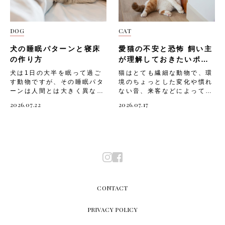
出すようになった以下は、鳴
野生のうさぎは群れをつくっ
ねません。 今回は、「トマ
してあげましょう。 そこで
近くに置き、においを嗅がせ
や危険を感じたときにも、と
き声が増えたときの注意ポイ
て生活するため、体を寄せ合
トを与える際に気をつけたい
今回は、「猫にキャットウォ
て慣れさせる・嫌がらないよ
っさにジャンプすることがあ
ントです。・体調不良のサイ
うことで安心感を得る習性が
部位や成分」と、「愛犬へ安
ークが必要な理由」や、「猫
うであれば、短時間だけハー
ります。 野生のうさぎは天
ンである可能性もあるため、
あります。 飼い主さんにぴ
DOG
CAT
全にトマトを取り入れる方
のためのDIYキャットウォー
ネスを装着してみる・装着で
敵から身を守るためにジャン
食欲や排泄の状態も合わせて
たっと寄り添う行動は、「あ
法」「そのほかの注意点」に
クの作り方」「設置する際の
きたらすぐに外すことを繰り
プで素早く逃げる習性があ
確認する・鳴いたときにすぐ
なたのそばが好き」「もっと
犬の睡眠パターンと寝床
愛猫の不安と恐怖 飼い主
ついて解説していきます。
注意点」についてご紹介しま
返し、少しずつ装着時間を延
り、飼いうさぎにもその本能
駆け寄るのではなく、落ち着
そばにいたい」という気持ち
トマトを与える際に気をつけ
す。 猫にキャットウォーク
の作り方
が理解しておきたいポイ
ばす・リードをつけた状態で
が残っています。 急な物音
いてから様子を見に行く・気
の表れです。 「体を寄せて
たい部位や成分 トマト自体
が必要な理由 猫にとって上
ント
室内を歩かせ、引っ張られる
や見慣れないものに驚いてジ
犬は1日の大半を眠って過ご
猫はとても繊細な動物で、環
になる場合は早めにかかりつ
くる」アピールへの対応は、
は犬にとって危険な食材では
下運動は欠かせないものです
感覚に慣れさせる以下は、ハ
ャンプした場合は、以下のよ
す動物ですが、その睡眠パタ
境のちょっとした変化や慣れ
けの動物病院に相談する 毛
以下のような手順で行いまし
ありませんが、与え方次第で
が、室内飼いの場合はスペー
ーネス選びの注意ポイントで
うな様子が見られることがあ
ーンは人間とは大きく異なり
ない音、来客などによって不
づくろいをしなくなる うさ
ょう。・うさぎが近づいてき
不調につながることがありま
スが限られ、十分な運動をさ
す。・うさぎの体のサイズに
ります。・耳を伏せてじっと
ます。「うちの子はよく寝て
安や恐怖を感じやすい生き物
ぎは本来きれい好きで、こま
たら、静かにそのまま待つ・
す。なかでも意識しておきた
せるのが難しいですよね。だ
2026.07.22
2026.07.17
合ったものを選ぶ・締めつけ
している・足ダンをする・隅
いるけれど、これは普通なの
です。飼い主さんが気づかな
めに毛づくろいをする動物で
うさぎが落ち着いたら、背中
いのが、以下のような部位や
からといって上下運動が不足
すぎず、指が1〜2本入る程度
に隠れようとする・鼻をひく
かな」と気になったことがあ
いうちに愛猫がストレスを抱
す。ストレスや寂しさを感じ
や頭をゆっくりと撫でてあげ
成分です。・青みの残る未熟
したままだと、愛猫は運動不
のゆとりを確認する・うさぎ
ひくと動かしながらあたりを
る飼い主さんも多いのではな
えてしまうと、体調不良や問
ていると、毛づくろいの回数
る・うさぎがリラックスして
なトマトやヘタ、葉、茎にあ
足やストレスを抱えてしまい
専用のものを使用し、猫や小
警戒する驚かせてしまった場
いでしょうか。また、快適な
題行動につながってしまうこ
が減り、被毛が乱れたままに
体をのばし始めたら、そのま
る「トマチン」という毒性成
ます。猫の運動不足は、心身
型犬用などで代用しない お
合は、落ち着いた声でゆっく
寝床が用意できていないと、
とも。 そこで今回は、「猫
なってしまうことがありま
ま撫で続ける・撫でながら静
分・皮や種がもたらす消化の
にさまざまな悪影響をもたら
出かけ用キャリーの準備 う
りと話しかけ、うさぎを安心
愛犬の睡眠の質が下がり、心
が不安や恐怖を感じると現れ
す。以下のような変化が見ら
かに声をかけてあげると、さ
しづらさ・ヒスタミンなど仮
しかねません。猫が運動不足
さんぽの移動には、「うさぎ
させてあげましょう。 運
身の健康に影響してしまうこ
るサイン」や、「猫が不安や
れたら注意して観察しましょ
らに安心感を与えられる以下
性アレルゲンによる皮膚のか
になると起こる可能性のある
用のキャリーバッグやキャリ
動・探索している うさぎは
とも。 そこで今回は、「犬
恐怖を感じる主な原因」「飼
う。・以前より毛づくろいの
は、この行動への対応の注意
ゆみや腹部の不快感・トマト
悪影響とは、以下のようなも
ーケース」も必需品です。
本来、広い範囲を動き回る動
の睡眠パターンの特徴」や、
い主ができる対処法」につい
回数が明らかに減った・被毛
ポイントです。・うさぎが自
に含まれるタンパク質が引き
のです。・肥満になる・筋肉
CONTACT
目的地まで抱っこで連れて行
物です。 室内飼育のうさぎ
「愛犬のための快適な寝床の
てご紹介します。 猫が不安
にツヤがなくなり、パサつい
分から離れるまで無理に引き
金となるアレルギー症状・量
量が低下する・関節トラブル
くのは、うさぎに過度なスト
は運動不足になりやすいた
作り方」「寝床選びの注意
や恐怖を感じると現れるサイ
て見える・特定の場所の毛づ
止めない・大きな音や急な動
を与えすぎたことによる嘔吐
を抱えやすくなる・脳の活性
レスを与えてしまうため避け
め、ジャンプや走り回ること
点」についてご紹介します。
ン 猫は言葉で気持ちを伝え
PRIVACY POLICY
くろいだけを怠るようになっ
きでうさぎを驚かせない・撫
や軟便これらのリスクをあら
化ができず、老化が早まる・
ましょう。 キャリーには以
で体を動かし、ストレスを解
犬の睡眠パターンの特徴 犬
られない分、しぐさや行動で
た以下は、毛づくろいが減っ
でる場所は頭・耳の付け・背
かじめ把握したうえで、愛犬
ストレスが溜まり、攻撃的に
下のようなタイプがありま
消していることがあります。