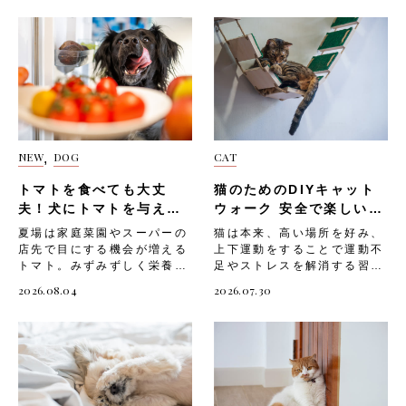
とすると噛んでくる・撫でて
る」アピールへの対応は、以
最優先にしましょう。 次
があります。 うれしい・楽
いる手を甘噛みしながら体を
下のような手順で行いましょ
は、「うさんぽに必要な準
しい気持ちを表している う
すり寄せてくる・普段より噛
う。・うさぎがそばに来た
備」を見ていきましょう。
さぎは、うれしいときや楽し
む頻度が増えている以下は、
ら、急に触れずにまず手を近
うさんぽに必要な準備 うさ
いときにジャンプをすること
甘噛みが増えたときの注意ポ
づけてにおいを嗅がせる・う
んぽを安全に楽しむために
があります。 「バイン」や
イントです。・痛みを伴う本
さぎが落ち着いたタイミング
は、事前の準備がとても大切
「ビンキー」と呼ばれるこの
気噛みと区別し、原因を見極
で、頭や額をやさしく撫でて
です。 以下のアイテムと準
行動は、体をよじらせながら
める・噛まれても大きな声を
あげる・撫でている間もうさ
備を整えてから、うさんぽに
高く跳び上がる独特の動きで
出したり手を引っ込めたりせ
ぎの様子を観察し、嫌がって
出かけましょう。 ハーネ
す。 愛うさぎがビンキーを
ず、落ち着いて対応する・撫
いないか確認する・撫でられ
NEW
DOG
CAT
,
ス・リードの準備 うさんぽ
しているときは、とても幸せ
でる時間やスキンシップの機
て目を細めたり、そのまま動
に欠かせないアイテムとし
な状態のサインといえるでし
会を増やしてあげる 鳴き声
かなくなったりしたら大好き
トマトを食べても大丈
猫のためのDIYキャット
て、まず「うさぎ用ハーネス
ょう。 ビンキーが見られる
を出す うさぎは基本的に鳴
のサインなので、引き続き優
とリード」が挙げられます。
夫！犬にトマトを与える
のは、以下のような場面で
ウォーク 安全で楽しい空
かない動物ですが、まれに
しく撫でてあげる以下は、こ
うさぎは驚いた際に急に走り
す。・遊んでいるとき・広い
際の注意を解説！
中遊具の作り方
「ブーブー」「キューキュ
の行動への対応の注意ポイン
夏場は家庭菜園やスーパーの
猫は本来、高い場所を好み、
出すことがあるため、ハーネ
場所で自由に動き回っている
ー」といった小さな声を出す
トです。・急に抱き上げたり
店先で目にする機会が増える
上下運動をすることで運動不
スなしでの外出は大変危険で
とき・飼い主さんと触れ合っ
ことがあります。こうした鳴
大きな動きをしたりしない・
トマト。みずみずしく栄養も
足やストレスを解消する習性
す。 うさぎ用ハーネスには
ているとき・おやつをもらっ
き声は、不安や寂しさ、体調
撫でる力は弱めにし、うさぎ
豊富なことから、愛犬にも分
を持つ動物。室内飼いの猫は
2026.08.04
2026.07.30
「ベスト型」と「H字型」が
たあとビンキーを見せてくれ
不良のサインとして表れるこ
のペースに合わせる・うさぎ
けてあげたいと感じる飼い主
上下運動が不足しがちで、運
ありますが、体への負担が少
るうさぎは、飼い主さんや環
とがあります。以下のような
が離れていったら無理に追い
さんは少なくないでしょう。
動不足になると「ストレスが
ない「ベスト型」が初心者の
境にしっかりと慣れている証
状況で鳴き声が聞かれたら注
かけない ②体を寄せてぴたっ
ただしトマトには、犬に与え
溜まる」「肥満になりやす
飼い主さんにはお勧めです。
拠です。 愛うさぎが思い切
意が必要です。・一人にされ
とくっついてくる うさぎが
るうえで気をつけたい部位や
い」など、心身に悪影響を及
ハーネスは外出前に室内で慣
りビンキーできるよう、安全
たときに鳴く・飼い主さんの
飼い主さんのそばに来て体を
分量が存在します。知識が不
ぼすことも。そんな猫のため
れさせることが大切です。以
な遊び場を確保してあげまし
姿が見えなくなると鳴く・普
くっつけてくる行動も、撫で
十分なまま口にさせてしまう
に、部屋の壁面を利用した
下のような手順で練習しまし
ょう。 驚いた・危険を感じ
段は鳴かないのに頻繁に声を
てアピールのサインです。
と、体調を崩す原因になりか
DIYキャットウォークを設置
ょう。・ハーネスをうさぎの
ている うさぎは驚いたとき