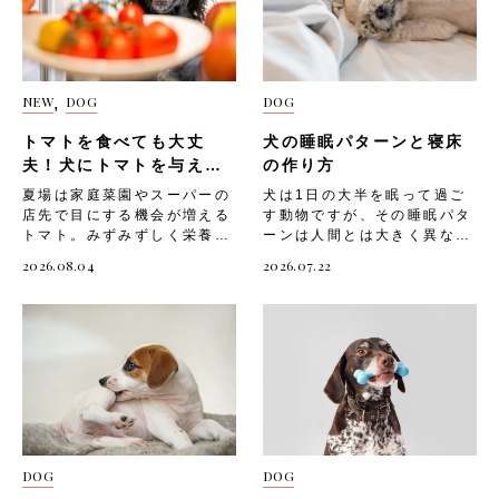
NEW
DOG
DOG
,
トマトを食べても大丈
犬の睡眠パターンと寝床
夫！犬にトマトを与える
の作り方
際の注意を解説！
夏場は家庭菜園やスーパーの
犬は1日の大半を眠って過ご
店先で目にする機会が増える
す動物ですが、その睡眠パタ
トマト。みずみずしく栄養も
ーンは人間とは大きく異なり
豊富なことから、愛犬にも分
ます。「うちの子はよく寝て
2026.08.04
2026.07.22
けてあげたいと感じる飼い主
いるけれど、これは普通なの
さんは少なくないでしょう。
かな」と気になったことがあ
ただしトマトには、犬に与え
る飼い主さんも多いのではな
るうえで気をつけたい部位や
いでしょうか。また、快適な
分量が存在します。知識が不
寝床が用意できていないと、
十分なまま口にさせてしまう
愛犬の睡眠の質が下がり、心
と、体調を崩す原因になりか
身の健康に影響してしまうこ
ねません。 今回は、「トマ
とも。 そこで今回は、「犬
トを与える際に気をつけたい
の睡眠パターンの特徴」や、
部位や成分」と、「愛犬へ安
「愛犬のための快適な寝床の
DOG
DOG
全にトマトを取り入れる方
作り方」「寝床選びの注意
法」「そのほかの注意点」に
点」についてご紹介します。