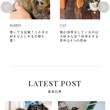
かの行動に気づくことがある
く、愛犬の健康にもつながり
取り入れる方法 ポイントさ
は、「愛犬のための快適な寝
でしょう。 こうした行動を
ます。化学物質を多く含む製
え押さえれば、トマトは愛犬
床の作り方」を見ていきまし
放置してしまうと、皮膚を傷
品を避けることで、愛犬の皮
にとって無理なく楽しめる食
ょう。 愛犬のための快適な
つけたり炎症を悪化させたり
膚や呼吸器への負担を減らせ
材になります。以下の方法を
寝床の作り方 愛犬にはぐっ
する原因になりかねません。
るほか、ゴミの削減にも貢献
参考に、安心して取り入れて
すりと安心して眠れる寝床を
犬が体のかゆみを感じている
できます。犬との暮らしにエ
RABBIT
CAT
あげましょう。 赤く熟した
用意してあげたいですよね。
時に見せる代表的な行動は、
コを取り入れるメリットと
ものを選ぶ 毒性成分の「ト
以下のようなポイントを押さ
懐いてる証拠？うさぎが
猫が頭突きしてくるのは
以下の7つです。・しきりに
は、以下のようなもので
マチン」は、未熟な青いトマ
えて、愛犬にとって快適な寝
好きな人にする行動4
大好きな証？頭突きする
体を掻く・床や壁、カーペッ
す。・プラスチックゴミの削
トやヘタ、葉、茎の部分に多
床を作りましょう。 寝床の
選！
意外な4つの理由
トなどに体をこすりつける・
減につながる・愛犬の皮膚や
く含まれています。そのため
場所選び 「寝床の場所選
特定の部位を執拗になめ続け
体への負担を減らせる・天然
愛犬用には、しっかりと赤み
び」は、愛犬の睡眠の質を左
る・皮膚を噛んだりかじった
素材の製品は耐久性が高く長
が出た完熟のものを選ぶのが
右する大切なポイントです。
りする・頭や顔を前脚でこす
く使える場合が多い・地域や
基本です。「赤く熟したもの
人の出入りが多い場所や騒が
る・体をブルブルと何度も振
地球全体の環境保護に貢献で
を選ぶ」際の流れは、以下の
しい場所では、愛犬が落ち着
る・落ち着きがなくなり、ソ
きる・サステナブルな暮らし
通りです。・実全体にムラな
いて眠ることができません。
ワソワした様子を見せる飼い
への意識が高まる飼い主さん
く赤みが出ているかをチェッ
「寝床の場所選び」では、以
主さんは愛犬がこうした行動
が日々の選択を少し見直すだ
クする・ヘタや茎、葉は取り
下のような点を意識しましょ
を繰り返していないか、日頃
けでも、愛犬と地球にやさし
除き、果肉部分のみを与え
う。・家族の気配は感じられ
LATEST POST
からよく観察してあげましょ
い暮らしに近づけます。 次
る・青さが残る場合はしばら
るが、静かで落ち着ける場所
う。 次は、「犬がかゆがる
は、「環境に優しいペット用
く置いて追熟させる「赤く熟
を選ぶ・直射日光やエアコン
主な原因」を見ていきましょ
品の選び方」を見ていきまし
最新記事
したものを選ぶ」ときに気を
の風が直接当たらない場所に
う。 犬がかゆがる主な原因
ょう。 環境に優しいペット
つけたいポイントです。・外
する・冬場は底冷えしにくい
愛犬がかゆがっている時、
用品の選び方 愛犬のための
見が赤くても切ってみて内部
場所、夏場は熱がこもりにく
「ノミやダニのせいかも？」
日用品を選ぶときも、エコな
に青みがないか確かめる・自
い場所を選ぶ以下は、「寝床
と思う方も多いのではないで
視点を意識してみましょう。