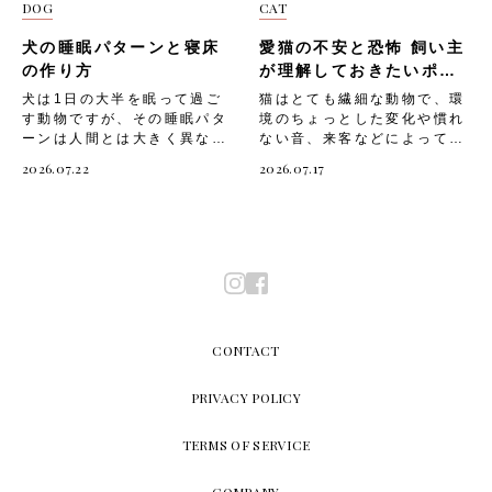
える量を控えめにする 低カ
空間を好む犬にはドーム型の
DOG
CAT
全にトマトを取り入れる方
のためのDIYキャットウォー
防薬を使用する・散歩後は被
の体格や噛む力に合ったサイ
ロリーで栄養価が高いトマト
ベッドも検討する・関節に負
法」「そのほかの注意点」に
クの作り方」「設置する際の
毛をブラッシングし、寄生の
ズ、硬さを選ぶ・誤飲のリス
ですが、量が多すぎると軟便
担がかかりやすいシニア犬に
犬の睡眠パターンと寝床
愛猫の不安と恐怖 飼い主
ついて解説していきます。
注意点」についてご紹介しま
有無を確認する・室内の掃除
クがあるため、遊んでいる間
や嘔吐を招くことがありま
は低反発素材のものを選ぶ・
トマトを与える際に気をつけ
す。 猫にキャットウォーク
の作り方
が理解しておきたいポイ
を徹底し、ノミの繁殖を防ぐ
は様子を見守る 生分解性の
す。「与える量を控えめにす
寝具は清潔に保ち、こまめに
たい部位や成分 トマト自体
が必要な理由 猫にとって上
ント
アレルギー 犬のかゆみの原
ペット用品 犬の暮らしに欠
犬は1日の大半を眠って過ご
猫はとても繊細な動物で、環
る」ことで、体への負担を抑
洗濯や天日干しを行う 生活
は犬にとって危険な食材では
下運動は欠かせないものです
因として、「アレルギー」も
かせない消耗品にも、エコな
す動物ですが、その睡眠パタ
境のちょっとした変化や慣れ
えながらメリットだけを取り
リズムの整え方 「生活リズ
ありませんが、与え方次第で
が、室内飼いの場合はスペー
挙げられます。 食物アレル
選択肢が増えています。「生
ーンは人間とは大きく異なり
ない音、来客などによって不
入れられます。「与える量を
ムの整え方」も、愛犬の質の
不調につながることがありま
スが限られ、十分な運動をさ
ギーや環境アレルギー（花
分解性のペット用品」は、使
ます。「うちの子はよく寝て
安や恐怖を感じやすい生き物
控えめにする」際の流れは、
良い睡眠のために大切な準備
す。なかでも意識しておきた
せるのが難しいですよね。だ
2026.07.22
2026.07.17
粉・ハウスダストなど）が原
用後に自然分解されるため、
いるけれど、これは普通なの
です。飼い主さんが気づかな
以下の通りです。・トマトは
のひとつです。毎日の生活リ
いのが、以下のような部位や
からといって上下運動が不足
因で皮膚がかゆくなること
ゴミとして残り続けにくいと
かな」と気になったことがあ
いうちに愛猫がストレスを抱
あくまでおやつ・ご褒美の位
ズムが不規則だと、愛犬の睡
成分です。・青みの残る未熟
したままだと、愛猫は運動不
は、犬にもよくあることで
いう特長があります。室内で
る飼い主さんも多いのではな
えてしまうと、体調不良や問
置づけで与える・一日の摂取
眠パターンも乱れやすくなり
なトマトやヘタ、葉、茎にあ
足やストレスを抱えてしまい
す。 室内での「アレルギ
の「生分解性のペット用品」
いでしょうか。また、快適な
題行動につながってしまうこ
カロリーの1～2割程度を目安
ます。「生活リズムの整え
る「トマチン」という毒性成
ます。猫の運動不足は、心身
ー」によるかゆみには、下記
には、下記のようなアイテム
寝床が用意できていないと、
とも。 そこで今回は、「猫
にする・体格や体調に合わせ
方」には、以下のようなポイ
分・皮や種がもたらす消化の
にさまざまな悪影響をもたら
のような症状が現れることが
がお勧めです。・コーンスタ
愛犬の睡眠の質が下がり、心
が不安や恐怖を感じると現れ
て分量を調整する「与える量
ントがあります。・毎日同じ
しづらさ・ヒスタミンなど仮
しかねません。猫が運動不足
あります。 ・顔まわり、
ーチなど植物由来のうんち
身の健康に影響してしまうこ
るサイン」や、「猫が不安や
を控えめにする」ときに気を
時間に散歩や食事を行い、生
性アレルゲンによる皮膚のか
になると起こる可能性のある
耳、足先など特定の部位に集
袋・木材パルプや紙製の猫
とも。 そこで今回は、「犬
恐怖を感じる主な原因」「飼
つけたいポイントです。・初
活リズムを一定に保つ・日中
ゆみや腹部の不快感・トマト
悪影響とは、以下のようなも
中したかゆみ・皮膚の赤みや
砂、ペットシート・分解可能
の睡眠パターンの特徴」や、
い主ができる対処法」につい
めて与えるときはごく少量か
はしっかりと活動させ、適度
に含まれるタンパク質が引き
のです。・肥満になる・筋肉
CONTACT
湿疹、脱毛・季節の変わり目
な素材で作られたフードボウ
「愛犬のための快適な寝床の
てご紹介します。 猫が不安
らスタートする・習慣的に与
な疲労感を持たせる・就寝前
金となるアレルギー症状・量
量が低下する・関節トラブル
や特定の食事を与えた後に症
ルやブラシ「生分解性のペッ
作り方」「寝床選びの注意
や恐怖を感じると現れるサイ
える場合も量を一定に保ちす
は興奮させるような遊びを控
を与えすぎたことによる嘔吐
を抱えやすくなる・脳の活性
状が悪化する「アレルギー」
ト用品」は、以下のような手
点」についてご紹介します。
ン 猫は言葉で気持ちを伝え
PRIVACY POLICY
ぎない・持病を抱える愛犬に
え、落ち着いた時間を作る以
や軟便これらのリスクをあら
化ができず、老化が早まる・
が疑われる場合の対処ポイン
順で取り入れてみましょ
犬の睡眠パターンの特徴 犬
られない分、しぐさや行動で
は事前に獣医師へ相談する
下は、「生活リズムの整え
かじめ把握したうえで、愛犬
ストレスが溜まり、攻撃的に
トは、以下の通りです。・動
う。・まずはうんち袋やペッ
にとって睡眠は、心身の健康
不安や恐怖を表現します。普
続いて、「そのほかの注意
方」の注意ポイントです。・
にトマトを取り入れることが
なるほか、問題行動が増え
TERMS OF SERVICE
物病院でアレルギー検査を受
トシートなど、消耗の早いア
を保つために欠かせないもの
段の様子と違う変化に気づい
点」を見ていきましょう。
急な生活リズムの変化は、愛
大切です。 次に、「愛犬へ
る・膀胱炎や糖尿病、そのほ
ける・アレルゲンとなる食材
イテムから切り替える・使用
です。人間とは違い、犬は浅
てあげることが、愛猫のスト
そのほかの注意点 部位や分
犬のストレスにつながること
安全にトマトを取り入れる方
かの病気を発症するリスクが
や環境要因を特定し、できる
感や耐久性を確認しながら、