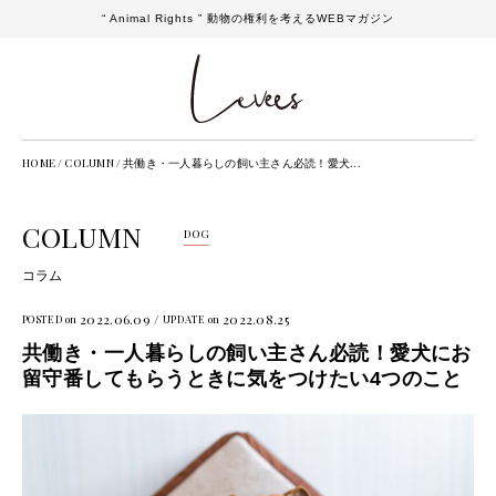
“ Animal Rights ” 動物の権利を考えるWEBマガジン
HOME
/
COLUMN
/
共働き・一人暮らしの飼い主さん必読！愛犬...
COLUMN
DOG
コラム
2022.06.09 /
2022.08.25
POSTED on
UPDATE on
共働き・一人暮らしの飼い主さん必読！愛犬にお
留守番してもらうときに気をつけたい4つのこと