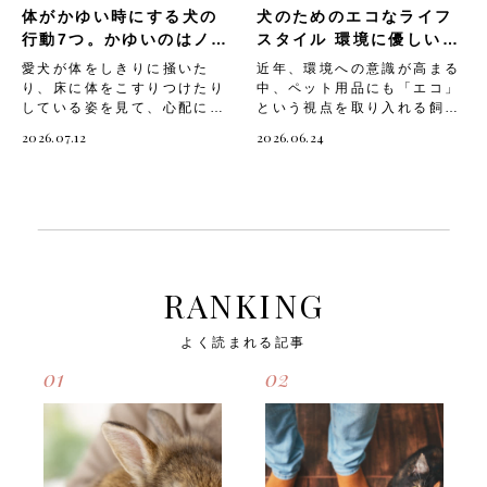
体がかゆい時にする犬の
犬のためのエコなライフ
ついて解説していきます。
犬の睡眠パターンの特徴 犬
トマトを与える際に気をつけ
にとって睡眠は、心身の健康
行動7つ。かゆいのはノミ
スタイル 環境に優しいペ
たい部位や成分 トマト自体
を保つために欠かせないもの
やダニのせい？
ット用品選び
愛犬が体をしきりに掻いた
近年、環境への意識が高まる
は犬にとって危険な食材では
です。人間とは違い、犬は浅
り、床に体をこすりつけたり
中、ペット用品にも「エコ」
ありませんが、与え方次第で
い眠りと深い眠りを短いサイ
している姿を見て、心配にな
という視点を取り入れる飼い
不調につながることがありま
クルで繰り返す特徴がありま
った経験はありませんか？
主さんが増えています。愛犬
す。なかでも意識しておきた
す。そのため物音などで目を
2026.07.12
2026.06.24
犬がかゆがる原因は「ノミや
と暮らす毎日の中には、フー
いのが、以下のような部位や
覚ましやすく、こまめに眠り
ダニの寄生」「アレルギー」
ドの容器やトイレ用品、おも
成分です。・青みの残る未熟
と覚醒を繰り返しているので
「皮膚疾患」など、さまざま
ちゃなど、たくさんの「消
なトマトやヘタ、葉、茎にあ
す。犬の睡眠パターンには、
なものが考えられます。 愛
費」が存在します。こうした
る「トマチン」という毒性成
以下のような特徴がありま
犬のかゆみのサインを早めに
日々のお世話に環境に優しい
分・皮や種がもたらす消化の
す。・成犬は1日に12～14時
気づいてあげることで、皮膚
選択を取り入れることで、地
しづらさ・ヒスタミンなど仮
間程度の睡眠を必要とする・
トラブルの悪化を防ぐことが
球にも愛犬にもやさしいライ
性アレルゲンによる皮膚のか
子犬やシニア犬は成犬よりも
できます。 そこで今回は、
フスタイルを実現できます。
ゆみや腹部の不快感・トマト
長い睡眠時間を必要とする・
RANKING
「体がかゆい時にする犬の行
そこで今回は、「犬との暮ら
に含まれるタンパク質が引き
浅い眠り（レム睡眠）の際に
動7つ」や、「かゆみの主な
しにエコを取り入れるメリッ
金となるアレルギー症状・量
手足を動かしたり鳴いたりす
よく読まれる記事
原因」「対処法」についてご
ト」や、「環境に優しいペッ
を与えすぎたことによる嘔吐
ることがある・室温や物音な
紹介します。 体がかゆい時
ト用品の選び方」「日常で取
や軟便これらのリスクをあら
どの周囲の環境に影響を受け
01
02
にする犬の行動 犬は言葉で
り入れやすいエコ習慣」につ
かじめ把握したうえで、愛犬
やすい・退屈やストレスか
かゆみを伝えることができな
いてご紹介します。 犬との
にトマトを取り入れることが
ら、必要以上に眠り続けてし
いため、行動でサインを出し
暮らしにエコを取り入れるメ
大切です。 次に、「愛犬へ
まうこともある飼い主さんは
ていることがほとんどです。
リット 愛犬とのライフスタ
安全にトマトを取り入れる方
愛犬の睡眠パターンを理解し
愛犬の様子をよく観察してい
イルにエコな視点を取り入れ
法」を確認していきましょ
た上で、質の良い眠りをサポ
ると、かゆみを訴えるいくつ
ることは、環境保護だけでな
う。 愛犬へ安全にトマトを
ートしてあげましょう。 次