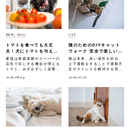
家栽培のトマトは特に熟し具
の場所選び」の注意ポイント
しょうか。 しかし犬のかゆ
以下のようなポイントを意識
合を丁寧に見極める・判断に
です。・玄関やトイレの近く
みの原因はさまざまで、正し
した用品選びで、無理なくエ
迷う場合は加熱してから与え
など、来客や生活音が気にな
く見極めることが大切です。
コな暮らしを始められます。
ると安心できる 皮と種は取
る場所は避ける・季節によっ
以下のような原因が、犬のか
天然素材のおもちゃ 「天然
り除いてから与える トマト
て最適な場所が変わることを
ゆみを引き起こすことがあり
素材のおもちゃ」は、環境に
の皮は消化されにくく、種と
覚えておく・模様替えの際
ます。 ノミ・ダニの寄生
もやさしく、愛犬の安全性に
重なることで胃腸に負担がか
は、愛犬が慣れるまで様子を
NEW
DOG
CAT
,
「ノミ・ダニの寄生」は、犬
も配慮された選択肢です。合
かりやすくなります。「皮と
見ながら進める 寝具の選び
がかゆがる原因としてよく知
成ゴムやプラスチック製のお
種は取り除いてから与える」
方 「寝具の選び方」も、愛
トマトを食べても大丈
猫のためのDIYキャット
られています。 ノミに刺さ
もちゃに比べ、麻やコット
ことで、愛犬のお腹への負担
犬が安心して眠るために欠か
れると強いかゆみが生じ、ア
夫！犬にトマトを与える
ン、天然ゴムなどの素材は分
ウォーク 安全で楽しい空
を軽くしてあげられます。
せないポイントです。愛犬の
レルギー反応を持つ犬では少
解されやすく、廃棄後の環境
際の注意を解説！
中遊具の作り方
「皮と種は取り除いてから与
体格や好みに合わない寝具で
夏場は家庭菜園やスーパーの
猫は本来、高い場所を好み、
量の寄生でも全身に症状が広
負荷も少なくなります。天然
える」際の流れは、以下の通
は、寝つきが悪くなってしま
店先で目にする機会が増える
上下運動をすることで運動不
がることがあります。 「ノ
素材のおもちゃを選ぶ際は、
りです。・湯むきなどの方法
うことがあります。「寝具の
トマト。みずみずしく栄養も
足やストレスを解消する習性
ミ・ダニの寄生」が疑われる
以下のような点に注目してく
で皮を外す・種の部分もでき
選び方」は、以下のような手
豊富なことから、愛犬にも分
を持つ動物。室内飼いの猫は
2026.08.04
2026.07.30
場合は、以下のような症状が
ださい。・オーガニックコッ
る限り除いておく・食べやす
順で進めましょう。・愛犬が
けてあげたいと感じる飼い主
上下運動が不足しがちで、運
見られることがあります。・
トンや麻など、自然由来の素
いサイズに細かくカットする
伸びをしても余裕のある大き
さんは少なくないでしょう。
動不足になると「ストレスが
被毛の根元に黒いゴマ状のフ
材を使用しているか・着色料
「皮と種は取り除いてから与
さのベッドやクッションを選
ただしトマトには、犬に与え
溜まる」「肥満になりやす
ン（ノミの糞）が見られる・
や接着剤に有害な化学物質が
える」ときに気をつけたいポ
ぶ・体を預けたときに沈み込
るうえで気をつけたい部位や
い」など、心身に悪影響を及
激しいかゆみで皮膚を傷つけ
使われていないか・愛犬が誤
イントです。・小型犬や子犬
みすぎない、適度な硬さのも
分量が存在します。知識が不
ぼすことも。そんな猫のため
るほど掻き続ける・お腹や内
って飲み込んでも安全な素材
にはより細かく刻んで与え
のを選ぶ・洗濯できる素材
十分なまま口にさせてしまう
に、部屋の壁面を利用した
股など皮膚の薄い部分に赤み
か以下は、天然素材のおもち
る・喉に詰まらないよう食べ
や、カバーが取り外せるタイ
と、体調を崩す原因になりか
DIYキャットウォークを設置
や湿疹が出る「ノミ・ダニの
ゃを取り入れる際の注意ポイ
ている様子をそばで確認す
プを選ぶ以下は、「寝具の選
ねません。 今回は、「トマ
してあげましょう。 そこで
寄生」への対処としては、以
ントです。・天然素材は耐久
る・胃腸が弱い愛犬にはとり
び方」の注意ポイントで
トを与える際に気をつけたい
今回は、「猫にキャットウォ
下のポイントを押さえましょ
性が低い場合もあるため、傷
わけ丁寧な下処理を行う 与
す。・洞窟のような囲まれた
部位や成分」と、「愛犬へ安
ークが必要な理由」や、「猫
う。・定期的にノミ・ダニ予
んだら早めに交換する・愛犬