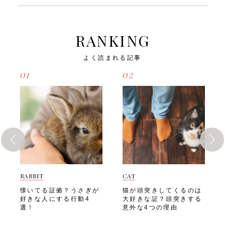
よう、適切な運動量と遊び方
ックステクニックを取り入れ
にさまざまな悪影響をもたら
せる・普段より鳴く回数が増
を知っておきましょう。 そ
てあげましょう。 そこで今
しかねません。猫が運動不足
える、または鳴かなくなる・
こで今回は、「猫が運動不足
回は、「猫がストレスを抱え
になると起こる可能性のある
トイレの失敗が増える・過剰
になると起こる悪影響」や、
ると起こる悪影響」や、「猫
悪影響とは、以下のようなも
に毛づくろいをする、または
RANKING
「猫に適した遊び方」「遊ぶ
のためのリラックス法」「自
のです。・肥満になる・筋肉
毛づくろいをしなくなる飼い
ときの注意点」についてご紹
宅でできるリラックステクニ
量が低下する・関節トラブル
主さんは愛猫のちょっとした
よく読まれる記事
介します。 猫が運動不足に
ック」についてご紹介しま
を抱えやすくなる・脳の活性
変化を見逃さず、早めに対処
なると起こる悪影響 猫にと
す。 猫がストレスを抱える
化ができず、老化が早まる・
してあげましょう。 次は、
01
02
って運動は心身の健康を保つ
と起こる悪影響 猫にとって
ストレスが溜まり、攻撃的に
「猫が不安や恐怖を感じる主
ために欠かせないものです。
安心できる環境はとても大切
なるほか、問題行動が増え
な原因」を見ていきましょ
特に完全室内飼いの猫は、意
ですが、環境の変化や生活リ
る・膀胱炎や糖尿病、そのほ
う。 猫が不安や恐怖を感じ
識して運動の機会を作ってあ
ズムの乱れによってストレス
かの病気を発症するリスクが
る主な原因 愛猫が安心して
げなければ、慢性的な運動不
を感じることがあります。
高くなる飼い主さんは愛猫が
暮らせるように、まずは不安
足に陥りやすい傾向がありま
だからといって様子を見てい
健康的な生活を送れるよう、
や恐怖の原因を知っておきた
す。 運動不足が続くと、猫
るだけでは、愛猫のストレス
室内でもしっかりと上下運動
いですよね。以下のような原
の体と心にさまざまな問題が
はなかなか解消されません。
をさせましょう。次は、「猫
因が、猫のストレスにつなが
生じる可能性があります。
猫のストレスは、心身にさま
のためのDIYキャットウォー
りやすいとされています。
猫が運動不足になると起こる
ざまな悪影響をもたらしかね
クの作り方」を見ていきまし
環境の変化 「環境の変化」
可能性のある悪影響とは、以
ません。 猫がストレスを抱
ょう。 猫のためのDIYキャッ
は、猫にとって大きなストレ
下のようなものです。・肥満
えると起こる可能性のある悪
RABBIT
CAT
トウォークの作り方 愛猫に
ス要因のひとつです。猫は縄
になる・筋肉量が低下する・
影響とは、以下のようなもの
は、室内でも安全に楽しく上
張り意識が強く、慣れ親しん
懐いてる証拠？うさぎが
猫が頭突きしてくるのは
関節トラブルを抱えやすくな
です。・食欲が低下する・過
下運動をさせてあげたいです
だ環境に安心感を覚える動物
好きな人にする行動4
大好きな証？頭突きする
る・ストレスが溜まり、攻撃
度なグルーミングで皮膚トラ
よね。以下のようなDIYキャ
なので、引っ越しや模様替え
選！
意外な4つの理由
的になるほか、問題行動が増
ブルが起きる・トイレ以外の
ットウォークで、愛猫と楽し
などの変化に敏感に反応しま
える・糖尿病や心臓病などの
場所で粗相をするようにな
い空間を作りましょう。 棚
す。「環境の変化」で猫がス