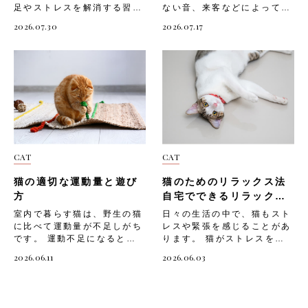
足やストレスを解消する習性
ない音、来客などによって不
を持つ動物。室内飼いの猫は
安や恐怖を感じやすい生き物
2026.07.30
2026.07.17
上下運動が不足しがちで、運
です。飼い主さんが気づかな
動不足になると「ストレスが
いうちに愛猫がストレスを抱
溜まる」「肥満になりやす
えてしまうと、体調不良や問
い」など、心身に悪影響を及
題行動につながってしまうこ
ぼすことも。そんな猫のため
とも。 そこで今回は、「猫
に、部屋の壁面を利用した
が不安や恐怖を感じると現れ
DIYキャットウォークを設置
るサイン」や、「猫が不安や
してあげましょう。 そこで
恐怖を感じる主な原因」「飼
今回は、「猫にキャットウォ
い主ができる対処法」につい
ークが必要な理由」や、「猫
てご紹介します。 猫が不安
CAT
CAT
のためのDIYキャットウォー
や恐怖を感じると現れるサイ
クの作り方」「設置する際の
ン 猫は言葉で気持ちを伝え
猫の適切な運動量と遊び
猫のためのリラックス法
注意点」についてご紹介しま
られない分、しぐさや行動で
す。 猫にキャットウォーク
不安や恐怖を表現します。普
方
自宅でできるリラックス
が必要な理由 猫にとって上
段の様子と違う変化に気づい
テクニック
室内で暮らす猫は、野生の猫
日々の生活の中で、猫もスト
下運動は欠かせないものです
てあげることが、愛猫のスト
に比べて運動量が不足しがち
レスや緊張を感じることがあ
が、室内飼いの場合はスペー
レスを早期に発見する第一歩
です。 運動不足になると
ります。 猫がストレスを抱
スが限られ、十分な運動をさ
です。猫が不安や恐怖を感じ
「肥満になる」「ストレスが
えると「食欲不振になる」
せるのが難しいですよね。だ
ているときに見られるサイン
2026.06.11
2026.06.03
溜まる」など、猫の心身にさ
「攻撃的になる」など、心身
からといって上下運動が不足
とは、以下のようなもので
まざまな悪影響を及ぼすこと
に悪影響を及ぼすことも。
したままだと、愛猫は運動不
す。・体を低くして物陰に隠
があります。 愛猫が健康で
愛猫がリラックスして過ごせ
足やストレスを抱えてしまい
れる・耳を伏せてひげを後ろ
生き生きとした毎日を送れる
るように、自宅でできるリラ
ます。猫の運動不足は、心身
に引く・尻尾を大きく膨らま