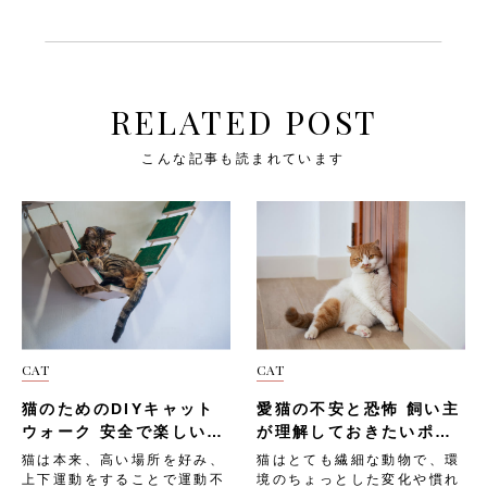
RELATED POST
こんな記事も読まれています
CAT
CAT
猫のためのDIYキャット
愛猫の不安と恐怖 飼い主
ウォーク 安全で楽しい空
が理解しておきたいポイ
中遊具の作り方
ント
猫は本来、高い場所を好み、
猫はとても繊細な動物で、環
上下運動をすることで運動不
境のちょっとした変化や慣れ