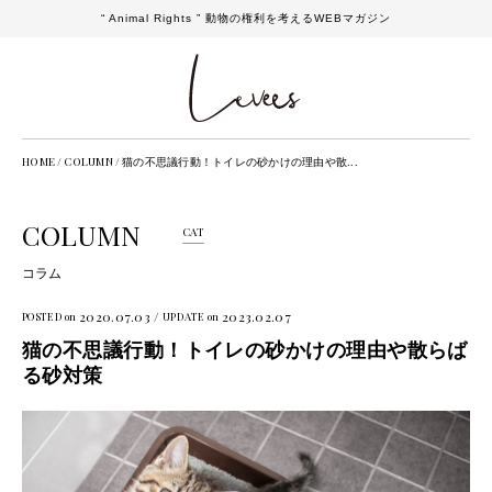
“ Animal Rights ” 動物の権利を考えるWEBマガジン
HOME
/
COLUMN
/
猫の不思議行動！トイレの砂かけの理由や散...
COLUMN
CAT
コラム
2020.07.03 /
2023.02.07
POSTED on
UPDATE on
猫の不思議行動！トイレの砂かけの理由や散らば
る砂対策