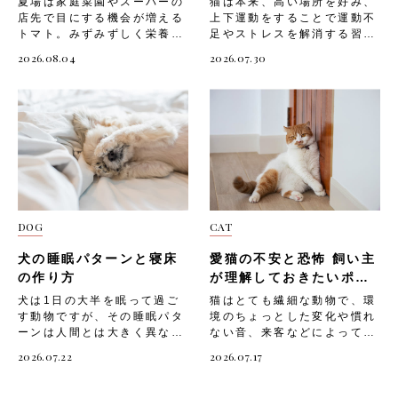
夏場は家庭菜園やスーパーの
猫は本来、高い場所を好み、
トがあります。・運動量が多
い主さんとの絆を深めるのに
の注意ポイントです。・棚板
などの外の騒音以下は、「大
店先で目にする機会が増える
上下運動をすることで運動不
いので1日数回に分けて遊
も最適です。 「マッサー
は必ず下地のある場所にビス
きな音や苦手な音」に関する
トマト。みずみずしく栄養も
足やストレスを解消する習性
ぶ・骨や関節がまだ発達段階
ジ」は、愛猫の体を優しくな
留めする・段差を作りすぎ
注意ポイントです。・音が鳴
豊富なことから、愛犬にも分
を持つ動物。室内飼いの猫は
2026.08.04
2026.07.30
なので激しすぎる運動は避け
でるように触れるだけ。 こ
ず、無理なく上り下りできる
る前後は愛猫のそばで安心さ
けてあげたいと感じる飼い主
上下運動が不足しがちで、運
る・さまざまなおもちゃを使
のときは愛猫が嫌がる部位を
高さに調整する・愛猫が落下
せてあげる・カーテンを閉め
さんは少なくないでしょう。
動不足になると「ストレスが
って好奇心を刺激する 成猫
無理に触らず、猫が喜ぶ場所
しても大きな怪我をしないよ
るなどして音を軽減する工夫
ただしトマトには、犬に与え
溜まる」「肥満になりやす
（1〜7歳） 成猫は1日合計
を中心にゆっくりと行ってく
う、下に厚手のマットを敷く
をする・無理に抱き上げず、
るうえで気をつけたい部位や
い」など、心身に悪影響を及
20〜30分程度の活発な遊び
ださい。 「マッサージ」
突っ張り棒ポール 猫が楽し
隠れたい場所に隠れさせてあ
分量が存在します。知識が不
ぼすことも。そんな猫のため
が適切とされています。 猫
は、以下のような手順で行い
めるDIYキャットウォークと
げる 来客や新しい家族 「来
十分なまま口にさせてしまう
に、部屋の壁面を利用した
は短時間に集中してエネルギ
ましょう。・愛猫がリラック
して、「突っ張り棒ポール」
客や新しい家族」も、猫にと
と、体調を崩す原因になりか
DIYキャットウォークを設置
ーを使う「バースト運動」が
スしているタイミングを見計
もお勧めです。天井と床の間
って不安の原因になりやすい
ねません。 今回は、「トマ
してあげましょう。 そこで
得意なため、長時間遊ばせる
らって始める・顔まわりや首
に突っ張り棒を設置し、爪と
出来事です。知らない人やほ
トを与える際に気をつけたい
今回は、「猫にキャットウォ
よりも1回5〜10分の遊びを1
の付け根、背中など、猫が好
ぎ素材の麻縄を巻き付けたポ
かの動物のニオイ、声、気配
部位や成分」と、「愛犬へ安
ークが必要な理由」や、「猫
日3〜4回に分けるのが効果的
む部位をゆっくりとなでる・
ールの光景は、SNSなどでも
は、猫にとって警戒すべき対
DOG
CAT
全にトマトを取り入れる方
のためのDIYキャットウォー
です。 成猫の遊びには、以
愛猫の様子を見ながら、嫌が
よく見かけますよね。室内で
象に映ることがあります。
法」「そのほかの注意点」に
クの作り方」「設置する際の
下のようなポイントがありま
るそぶりがあればすぐに手を
の「突っ張り棒ポール」に
「来客や新しい家族」で注意
犬の睡眠パターンと寝床
愛猫の不安と恐怖 飼い主
ついて解説していきます。
注意点」についてご紹介しま
す。・狩猟本能を刺激するお
止める・気持ちよさそうにし
は、下記のような素材をお勧
したい場面には、以下のよう
トマトを与える際に気をつけ
す。 猫にキャットウォーク
の作り方
が理解しておきたいポイ
もちゃを活用する・猫が集中
ていたら、優しく声をかけな
めします。・滑り止め加工の
なものがあります。・見知ら
たい部位や成分 トマト自体
が必要な理由 猫にとって上
ント
できる静かな環境で遊ぶ・猫
がら続ける以下は、「マッサ
犬は1日の大半を眠って過ご
猫はとても繊細な動物で、環
された突っ張り棒・麻縄やジ
ぬ人が家に来る・新しい猫や
は犬にとって危険な食材では
下運動は欠かせないものです
のペースに合わせ、強制せず
ージ」の注意ポイントで
す動物ですが、その睡眠パタ
境のちょっとした変化や慣れ
ュート素材のロープ・爪とぎ
犬を迎える・赤ちゃんが生ま
ありませんが、与え方次第で
が、室内飼いの場合はスペー
に遊ぶ シニア猫（7歳〜）
す。・無理に長時間行わず、
ーンは人間とは大きく異なり
ない音、来客などによって不
機能付きのカバー「突っ張り
れる以下は、「来客や新しい
不調につながることがありま
スが限られ、十分な運動をさ
シニア猫は体力や関節機能が
愛猫が満足したら終わりにす
ます。「うちの子はよく寝て
安や恐怖を感じやすい生き物
棒ポール」は、以下のような
家族」に関する注意ポイント
す。なかでも意識しておきた
せるのが難しいですよね。だ
2026.07.22
2026.07.17
低下してきますが、それでも
る・力を入れすぎず、常に優
いるけれど、これは普通なの
です。飼い主さんが気づかな
手順で設置しましょう。・突
です。・愛猫のペースで新し
いのが、以下のような部位や
からといって上下運動が不足
適度な運動は欠かせません。
しいタッチを意識する・食後
かな」と気になったことがあ
いうちに愛猫がストレスを抱
っ張り棒を天井と床の間にし
い相手に慣れさせる・無理に
成分です。・青みの残る未熟
したままだと、愛猫は運動不
1日合計15〜20分を目安に、
すぐや眠っているときは避け
る飼い主さんも多いのではな
えてしまうと、体調不良や問