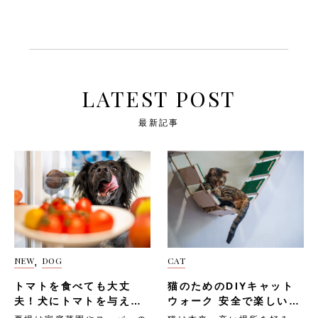
生活習慣病を発症するリスク
る・免疫力が落ち、病気にか
板ステップ 「棚板ステッ
トレスを感じやすい場面に
が高くなる・狩猟本能が満た
かりやすくなる・攻撃的にな
プ」は、手軽に取り入れられ
は、以下のようなものがあり
されず、精神的に不安定にな
るほか、隠れたり鳴き続けた
る人気のDIYキャットウォー
ます。・引っ越しや模様替え
る飼い主さんは愛猫が健康的
りする問題行動が増える・膀
クです。猫は本能的に高い場
で部屋のレイアウトが変わ
な生活を送れるよう、毎日の
胱炎や消化器疾患など、スト
所へ登ることが大好きなの
る・家具や猫用トイレの位置
遊び時間をしっかりと確保し
レス性の病気を発症するリス
で、「棚板ステップ」は上下
が移動する・新しいペットや
てあげましょう。 次は、
クが高くなる飼い主さんは愛
運動不足やストレスの解消に
家族が増える以下は、「環境
LATEST POST
「猫の適切な運動量の目安」
猫が穏やかな毎日を送れるよ
も最適です。「棚板ステッ
の変化」に関する注意ポイン
を見ていきましょう。 猫の
う、リラックスできる環境づ
プ」は、壁面に等間隔で棚板
トです。・変化はできるだけ
適切な運動量の目安 猫に必
くりを意識しましょう。 次
最新記事
を取り付け、猫が飛び移りな
少しずつ行う・愛猫のお気に
要な運動量は、年齢や個体差
は、「猫のためのリラックス
がら登れるようにするだけ。
入りの毛布やベッドはそのま
によって異なります。 以下
法」を見ていきましょう。
このときに使用する棚板は、
ま使わせる・落ち着ける隠れ
の目安を参考に、愛猫に合っ
猫のためのリラックス法 愛
猫の体重をしっかり支えられ
場所を必ず確保しておく 大
た運動量を確保してあげまし
猫には、自宅でもリラックス
る、耐荷重の高いものを選ん
きな音や苦手な音 「大きな
ょう。 子猫（〜1歳） 子猫
してストレスなく過ごしてほ
でください。「棚板ステッ
音や苦手な音」も、猫が恐怖
は体の発達とともに、旺盛な
しいですよね。 以下のよう
プ」は、以下のような手順で
を感じやすい原因です。猫は
好奇心とエネルギーを持って
なリラックステクニックで、
設置しましょう。・壁の下地
聴覚が非常に優れているた
います。 1日に複数回、合計
愛猫が安心して過ごせる時間
の位置を確認し、棚受け金具
め、人にとっては気にならな
30〜60分程度の遊び時間を
をつくってあげましょう。
をしっかりと固定する・猫が
い音でも猫にとっては大きな
設けるのが理想的です。 短
マッサージ 「マッサージ」
無理なく飛び移れる間隔で棚
ストレスになることがありま
NEW
DOG
CAT
,
時間で全力遊びを繰り返す子
は、手軽にできて猫がリラッ
板を配置する・滑り止めシー
す。「大きな音や苦手な音」
猫の特性に合わせて、1回あ
クスできるテクニックです。
トやカーペットを棚板の上に
として、以下のようなものが
トマトを食べても大丈
猫のためのDIYキャット
たり10〜15分を目安に遊ん
猫は触れられることで安心感
貼る・実際に愛猫を乗せてみ
挙げられます。・雷や花火の
であげましょう。 子猫の遊
夫！犬にトマトを与える
を覚える動物なので、「マッ
ウォーク 安全で楽しい空
て、ぐらつきがないか確認す
音・掃除機やドライヤーの
びには、以下のようなポイン
サージ」はストレス解消や飼
際の注意を解説！
中遊具の作り方
る以下は、「棚板ステップ」
音・工事や車のクラクション