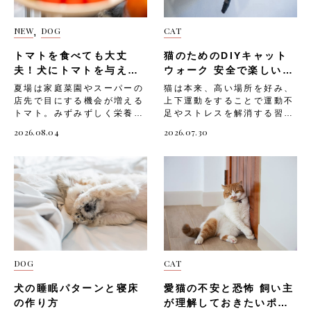
ゆみを引き起こすことがあり
素材のおもちゃ」は、環境に
の皮は消化されにくく、種と
覚えておく・模様替えの際
ます。 ノミ・ダニの寄生
もやさしく、愛犬の安全性に
重なることで胃腸に負担がか
は、愛犬が慣れるまで様子を
NEW
DOG
CAT
,
「ノミ・ダニの寄生」は、犬
も配慮された選択肢です。合
かりやすくなります。「皮と
見ながら進める 寝具の選び
がかゆがる原因としてよく知
成ゴムやプラスチック製のお
種は取り除いてから与える」
方 「寝具の選び方」も、愛
トマトを食べても大丈
猫のためのDIYキャット
られています。 ノミに刺さ
もちゃに比べ、麻やコット
ことで、愛犬のお腹への負担
犬が安心して眠るために欠か
れると強いかゆみが生じ、ア
夫！犬にトマトを与える
ン、天然ゴムなどの素材は分
ウォーク 安全で楽しい空
を軽くしてあげられます。
せないポイントです。愛犬の
レルギー反応を持つ犬では少
解されやすく、廃棄後の環境
際の注意を解説！
中遊具の作り方
「皮と種は取り除いてから与
体格や好みに合わない寝具で
夏場は家庭菜園やスーパーの
猫は本来、高い場所を好み、
量の寄生でも全身に症状が広
負荷も少なくなります。天然
える」際の流れは、以下の通
は、寝つきが悪くなってしま
店先で目にする機会が増える
上下運動をすることで運動不
がることがあります。 「ノ
素材のおもちゃを選ぶ際は、
りです。・湯むきなどの方法
うことがあります。「寝具の
トマト。みずみずしく栄養も
足やストレスを解消する習性
ミ・ダニの寄生」が疑われる
以下のような点に注目してく
で皮を外す・種の部分もでき
選び方」は、以下のような手
豊富なことから、愛犬にも分
を持つ動物。室内飼いの猫は
2026.08.04
2026.07.30
場合は、以下のような症状が
ださい。・オーガニックコッ
る限り除いておく・食べやす
順で進めましょう。・愛犬が
けてあげたいと感じる飼い主
上下運動が不足しがちで、運
見られることがあります。・
トンや麻など、自然由来の素
いサイズに細かくカットする
伸びをしても余裕のある大き
さんは少なくないでしょう。
動不足になると「ストレスが
被毛の根元に黒いゴマ状のフ
材を使用しているか・着色料
「皮と種は取り除いてから与
さのベッドやクッションを選
ただしトマトには、犬に与え
溜まる」「肥満になりやす
ン（ノミの糞）が見られる・
や接着剤に有害な化学物質が
える」ときに気をつけたいポ
ぶ・体を預けたときに沈み込
るうえで気をつけたい部位や
い」など、心身に悪影響を及
激しいかゆみで皮膚を傷つけ
使われていないか・愛犬が誤
イントです。・小型犬や子犬
みすぎない、適度な硬さのも
分量が存在します。知識が不
ぼすことも。そんな猫のため
るほど掻き続ける・お腹や内
って飲み込んでも安全な素材
にはより細かく刻んで与え
のを選ぶ・洗濯できる素材
十分なまま口にさせてしまう
に、部屋の壁面を利用した
股など皮膚の薄い部分に赤み
か以下は、天然素材のおもち
る・喉に詰まらないよう食べ
や、カバーが取り外せるタイ
と、体調を崩す原因になりか
DIYキャットウォークを設置
や湿疹が出る「ノミ・ダニの
ゃを取り入れる際の注意ポイ
ている様子をそばで確認す
プを選ぶ以下は、「寝具の選
ねません。 今回は、「トマ
してあげましょう。 そこで
寄生」への対処としては、以
ントです。・天然素材は耐久
る・胃腸が弱い愛犬にはとり
び方」の注意ポイントで
トを与える際に気をつけたい
今回は、「猫にキャットウォ
下のポイントを押さえましょ
性が低い場合もあるため、傷
わけ丁寧な下処理を行う 与
す。・洞窟のような囲まれた
部位や成分」と、「愛犬へ安
ークが必要な理由」や、「猫
う。・定期的にノミ・ダニ予
んだら早めに交換する・愛犬
える量を控えめにする 低カ
空間を好む犬にはドーム型の
DOG
CAT
全にトマトを取り入れる方
のためのDIYキャットウォー
防薬を使用する・散歩後は被
の体格や噛む力に合ったサイ
ロリーで栄養価が高いトマト
ベッドも検討する・関節に負
法」「そのほかの注意点」に
クの作り方」「設置する際の
毛をブラッシングし、寄生の
ズ、硬さを選ぶ・誤飲のリス
ですが、量が多すぎると軟便
担がかかりやすいシニア犬に
犬の睡眠パターンと寝床
愛猫の不安と恐怖 飼い主
ついて解説していきます。
注意点」についてご紹介しま
有無を確認する・室内の掃除
クがあるため、遊んでいる間
や嘔吐を招くことがありま
は低反発素材のものを選ぶ・
トマトを与える際に気をつけ
す。 猫にキャットウォーク
の作り方
が理解しておきたいポイ
を徹底し、ノミの繁殖を防ぐ
は様子を見守る 生分解性の
す。「与える量を控えめにす
寝具は清潔に保ち、こまめに