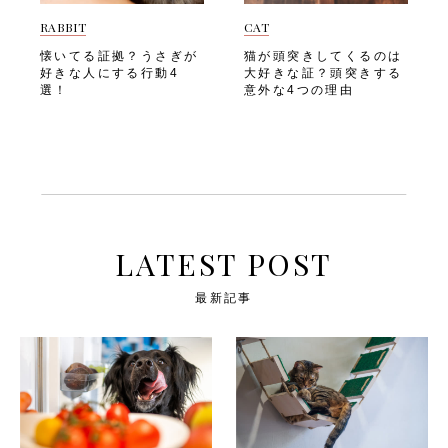
する原因になりかねません。
るほか、ゴミの削減にも貢献
参考に、安心して取り入れて
すりと安心して眠れる寝床を
犬が体のかゆみを感じている
できます。犬との暮らしにエ
RABBIT
CAT
あげましょう。 赤く熟した
用意してあげたいですよね。
時に見せる代表的な行動は、
コを取り入れるメリットと
ものを選ぶ 毒性成分の「ト
以下のようなポイントを押さ
懐いてる証拠？うさぎが
猫が頭突きしてくるのは
以下の7つです。・しきりに
は、以下のようなもので
マチン」は、未熟な青いトマ
えて、愛犬にとって快適な寝
好きな人にする行動4
大好きな証？頭突きする
体を掻く・床や壁、カーペッ
す。・プラスチックゴミの削
トやヘタ、葉、茎の部分に多
床を作りましょう。 寝床の
選！
意外な4つの理由
トなどに体をこすりつける・
減につながる・愛犬の皮膚や
く含まれています。そのため
場所選び 「寝床の場所選
特定の部位を執拗になめ続け
体への負担を減らせる・天然
愛犬用には、しっかりと赤み
び」は、愛犬の睡眠の質を左
る・皮膚を噛んだりかじった
素材の製品は耐久性が高く長
が出た完熟のものを選ぶのが
右する大切なポイントです。
りする・頭や顔を前脚でこす
く使える場合が多い・地域や
基本です。「赤く熟したもの
人の出入りが多い場所や騒が
る・体をブルブルと何度も振
地球全体の環境保護に貢献で
を選ぶ」際の流れは、以下の
しい場所では、愛犬が落ち着
る・落ち着きがなくなり、ソ
きる・サステナブルな暮らし
通りです。・実全体にムラな
いて眠ることができません。
ワソワした様子を見せる飼い
への意識が高まる飼い主さん
く赤みが出ているかをチェッ
「寝床の場所選び」では、以
主さんは愛犬がこうした行動
が日々の選択を少し見直すだ
クする・ヘタや茎、葉は取り
下のような点を意識しましょ
を繰り返していないか、日頃
けでも、愛犬と地球にやさし
除き、果肉部分のみを与え
う。・家族の気配は感じられ
LATEST POST
からよく観察してあげましょ
い暮らしに近づけます。 次
る・青さが残る場合はしばら
るが、静かで落ち着ける場所
う。 次は、「犬がかゆがる
は、「環境に優しいペット用
く置いて追熟させる「赤く熟
を選ぶ・直射日光やエアコン
主な原因」を見ていきましょ
品の選び方」を見ていきまし
最新記事
したものを選ぶ」ときに気を
の風が直接当たらない場所に
う。 犬がかゆがる主な原因
ょう。 環境に優しいペット
つけたいポイントです。・外
する・冬場は底冷えしにくい
愛犬がかゆがっている時、
用品の選び方 愛犬のための
見が赤くても切ってみて内部
場所、夏場は熱がこもりにく
「ノミやダニのせいかも？」
日用品を選ぶときも、エコな
に青みがないか確かめる・自
い場所を選ぶ以下は、「寝床
と思う方も多いのではないで
視点を意識してみましょう。
家栽培のトマトは特に熟し具
の場所選び」の注意ポイント
しょうか。 しかし犬のかゆ
以下のようなポイントを意識
合を丁寧に見極める・判断に
です。・玄関やトイレの近く
みの原因はさまざまで、正し
した用品選びで、無理なくエ
迷う場合は加熱してから与え
など、来客や生活音が気にな
く見極めることが大切です。
コな暮らしを始められます。
ると安心できる 皮と種は取
る場所は避ける・季節によっ
以下のような原因が、犬のか
天然素材のおもちゃ 「天然
り除いてから与える トマト
て最適な場所が変わることを