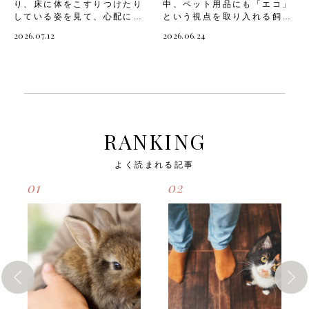
り、床に体をこすりつけたり
中、ペット用品にも「エコ」
ありませんが、与え方次第で
い眠りと深い眠りを短いサイ
している姿を見て、心配にな
という視点を取り入れる飼い
不調につながることがありま
クルで繰り返す特徴がありま
った経験はありませんか？
主さんが増えています。愛犬
す。なかでも意識しておきた
す。そのため物音などで目を
2026.07.12
2026.06.24
犬がかゆがる原因は「ノミや
と暮らす毎日の中には、フー
いのが、以下のような部位や
覚ましやすく、こまめに眠り
ダニの寄生」「アレルギー」
ドの容器やトイレ用品、おも
成分です。・青みの残る未熟
と覚醒を繰り返しているので
「皮膚疾患」など、さまざま
ちゃなど、たくさんの「消
なトマトやヘタ、葉、茎にあ
す。犬の睡眠パターンには、
なものが考えられます。 愛
費」が存在します。こうした
る「トマチン」という毒性成
以下のような特徴がありま
犬のかゆみのサインを早めに
日々のお世話に環境に優しい
分・皮や種がもたらす消化の
す。・成犬は1日に12～14時
気づいてあげることで、皮膚
選択を取り入れることで、地
しづらさ・ヒスタミンなど仮
間程度の睡眠を必要とする・
トラブルの悪化を防ぐことが
球にも愛犬にもやさしいライ
性アレルゲンによる皮膚のか
子犬やシニア犬は成犬よりも
できます。 そこで今回は、
フスタイルを実現できます。
ゆみや腹部の不快感・トマト
長い睡眠時間を必要とする・
RANKING
「体がかゆい時にする犬の行
そこで今回は、「犬との暮ら
に含まれるタンパク質が引き
浅い眠り（レム睡眠）の際に
動7つ」や、「かゆみの主な
しにエコを取り入れるメリッ
金となるアレルギー症状・量
手足を動かしたり鳴いたりす
よく読まれる記事
原因」「対処法」についてご
ト」や、「環境に優しいペッ
を与えすぎたことによる嘔吐
ることがある・室温や物音な
紹介します。 体がかゆい時
ト用品の選び方」「日常で取
や軟便これらのリスクをあら
どの周囲の環境に影響を受け
01
02
にする犬の行動 犬は言葉で
り入れやすいエコ習慣」につ
かじめ把握したうえで、愛犬
やすい・退屈やストレスか
かゆみを伝えることができな
いてご紹介します。 犬との
にトマトを取り入れることが
ら、必要以上に眠り続けてし
いため、行動でサインを出し
暮らしにエコを取り入れるメ
大切です。 次に、「愛犬へ
まうこともある飼い主さんは
ていることがほとんどです。
リット 愛犬とのライフスタ
安全にトマトを取り入れる方
愛犬の睡眠パターンを理解し
愛犬の様子をよく観察してい
イルにエコな視点を取り入れ
法」を確認していきましょ
た上で、質の良い眠りをサポ
ると、かゆみを訴えるいくつ
ることは、環境保護だけでな
う。 愛犬へ安全にトマトを
ートしてあげましょう。 次
かの行動に気づくことがある
く、愛犬の健康にもつながり
取り入れる方法 ポイントさ
は、「愛犬のための快適な寝
でしょう。 こうした行動を
ます。化学物質を多く含む製
え押さえれば、トマトは愛犬
床の作り方」を見ていきまし
放置してしまうと、皮膚を傷
品を避けることで、愛犬の皮
にとって無理なく楽しめる食
ょう。 愛犬のための快適な
つけたり炎症を悪化させたり
膚や呼吸器への負担を減らせ
材になります。以下の方法を
寝床の作り方 愛犬にはぐっ