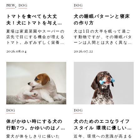
NEW
DOG
DOG
,
トマトを食べても大丈
犬の睡眠パターンと寝床
夫！犬にトマトを与える
の作り方
際の注意を解説！
夏場は家庭菜園やスーパーの
犬は1日の大半を眠って過ご
店先で目にする機会が増える
す動物ですが、その睡眠パタ
トマト。みずみずしく栄養も
ーンは人間とは大きく異なり
豊富なことから、愛犬にも分
ます。「うちの子はよく寝て
2026.08.04
2026.07.22
けてあげたいと感じる飼い主
いるけれど、これは普通なの
さんは少なくないでしょう。
かな」と気になったことがあ
ただしトマトには、犬に与え
る飼い主さんも多いのではな
るうえで気をつけたい部位や
いでしょうか。また、快適な
分量が存在します。知識が不
寝床が用意できていないと、
十分なまま口にさせてしまう
愛犬の睡眠の質が下がり、心
と、体調を崩す原因になりか
身の健康に影響してしまうこ
ねません。 今回は、「トマ
とも。 そこで今回は、「犬
トを与える際に気をつけたい
の睡眠パターンの特徴」や、
部位や成分」と、「愛犬へ安
「愛犬のための快適な寝床の
DOG
DOG
全にトマトを取り入れる方
作り方」「寝床選びの注意
法」「そのほかの注意点」に
点」についてご紹介します。
体がかゆい時にする犬の
犬のためのエコなライフ
ついて解説していきます。
犬の睡眠パターンの特徴 犬
トマトを与える際に気をつけ
にとって睡眠は、心身の健康
行動7つ。かゆいのはノミ
スタイル 環境に優しいペ
たい部位や成分 トマト自体
を保つために欠かせないもの
やダニのせい？
ット用品選び
愛犬が体をしきりに掻いた
近年、環境への意識が高まる
は犬にとって危険な食材では
です。人間とは違い、犬は浅