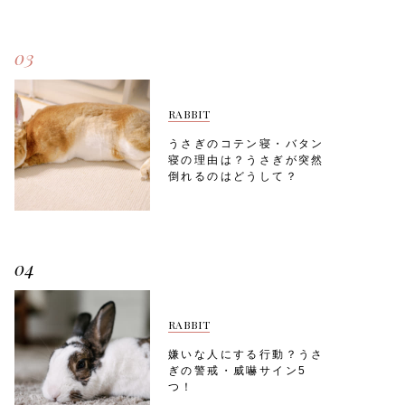
03
RABBIT
うさぎのコテン寝・バタン
寝の理由は？うさぎが突然
倒れるのはどうして？
04
RABBIT
嫌いな人にする行動？うさ
ぎの警戒・威嚇サイン5
つ！