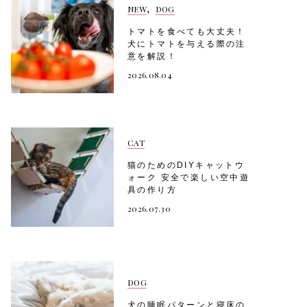
,
NEW
DOG
トマトを食べても大丈夫！
犬にトマトを与える際の注
意を解説！
2026.08.04
CAT
猫のためのDIYキャットウ
ォーク 安全で楽しい空中遊
具の作り方
2026.07.30
DOG
犬の睡眠パターンと寝床の