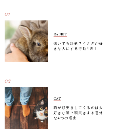
01
RABBIT
懐いてる証拠？うさぎが好
きな人にする行動4選！
02
CAT
猫が頭突きしてくるのは大
好きな証？頭突きする意外
な4つの理由