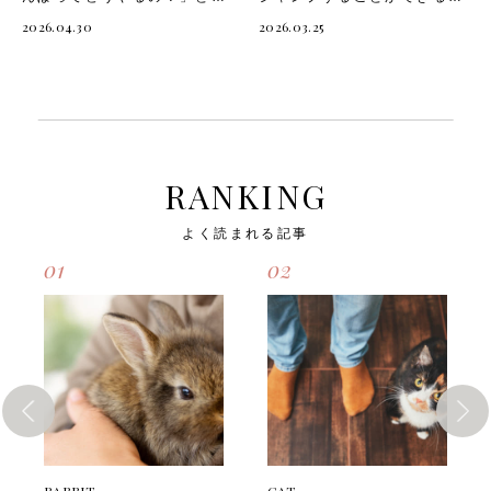
ぐさや行動で寂しさを表現す
なサインを見せます。 ただ
になる飼い主さんも多いので
物です。 うさぎが突然大き
ることが多い動物です。以下
し鳴いて主張することがない
2026.04.30
2026.03.25
はないでしょうか。 うさぎ
くジャンプをすると「どのく
のような行動が見られたら、
ため、そのサインは行動や仕
は犬のように毎日の散歩が必
らい跳べるの？」「なぜ跳ぶ
うさぎが寂しさを感じている
草で表れることがほとんどで
須な動物ではありませんが、
の？」と驚いてしまう飼い主
サインかもしれません。 足
す。 うさぎの「撫でてアピ
外の空気や自然の刺激が良い
さんも多いのではないでしょ
を鳴らす（スタンピング）
ール」を知らないままでいる
経験になることもあります。
うか。 うさぎのジャンプは
うさぎは後ろ足を「タンタ
と、せっかくの甘えを見落と
ただしうさぎは繊細な動物な
本能的な行動であり、健康や
ン」と強く鳴らす「スタンピ
してしまうこともあります。
ので、うさんぽには十分な準
感情とも深く関わっていま
ング」という行動をとること
うさぎが撫でてほしいときに
備と注意が必要です。 そこ
す。 そこで今回は、「うさ
があります。これは警戒や不
見せる主なアピール行動に
RANKING
で今回は、「うさんぽのメリ
ぎのジャンプ力」や「うさぎ
満を表すしぐさですが、飼い
は、以下のようなものがあり
ットと注意点」や、「うさん
が跳ぶ理由」「ジャンプ時の
主さんにかまってほしいとき
ます。・飼い主さんの手や足
よく読まれる記事
ぽに必要な準備」「うさんぽ
注意点」についてご紹介しま
のアピールとして行うことも
に鼻先を押しつけてくる・飼
中に気をつけたいこと」につ
す。 うさぎのジャンプ力は
あります。以下のような場面
い主さんのそばに来て体をぴ
01
02
いてご紹介します。 うさん
どれくらい？ うさぎは小さ
でスタンピングが増えたら、
ったりと寄せてくる・頭を低
ぽとは？うさぎに散歩は必
な体に似合わず、驚くほどの
寂しさのサインとして注意し
く下げてじっとこちらを見つ
要？ うさぎは基本的に室内
ジャンプ力を持っています。
て見てあげましょう。・飼い
めてくる 飼い主さんはうさ
での生活に適した動物です
一般的な家庭で飼われている
主さんが部屋を出ようとした
ぎのサインを見逃さないよ
が、外の世界を体験させてあ
うさぎでも、垂直方向に約
ときに鳴らす・ケージの前を
う、日ごろからよく観察して
げることを「うさんぽ」と呼
40〜50cm、水平方向には
通ると鳴らす・食事の時間以
あげましょう。 次は、「う
びます。 室内でのびのびと
1m以上跳ぶことができると
外にも頻繁に鳴らす以下は、
さぎの撫でてアピール3つ」
過ごせる環境が整っていれ
いわれています。 野生のう
スタンピングが増えたときの
を詳しく見ていきましょう。
ば、必ずしもうさんぽは必要
さぎともなるとさらに高く・
注意ポイントです。・叱った
うさぎの撫でてアピール3つ
ではありません。 しかし外
遠くへジャンプすることがで
り無視したりせず、まずは体
愛うさぎから「撫でてアピー
の新鮮な空気や草の香り、日
き、天敵から逃げるために瞬
調に変化がないか確認する・
ル」をされたら、しっかり応
光浴などはうさぎにとって良
発力を発揮します。 うさぎ
RABBIT
CAT