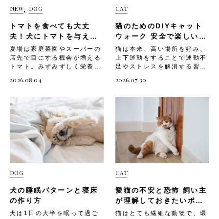
出かけましょう。 ハーネ
す。 愛うさぎがビンキーを
ず、落ち着いて対応する・撫
いないか確認する・撫でられ
NEW
DOG
CAT
,
ス・リードの準備 うさんぽ
しているときは、とても幸せ
でる時間やスキンシップの機
て目を細めたり、そのまま動
に欠かせないアイテムとし
な状態のサインといえるでし
会を増やしてあげる 鳴き声
かなくなったりしたら大好き
トマトを食べても大丈
猫のためのDIYキャット
て、まず「うさぎ用ハーネス
ょう。 ビンキーが見られる
を出す うさぎは基本的に鳴
のサインなので、引き続き優
とリード」が挙げられます。
夫！犬にトマトを与える
のは、以下のような場面で
ウォーク 安全で楽しい空
かない動物ですが、まれに
しく撫でてあげる以下は、こ
うさぎは驚いた際に急に走り
す。・遊んでいるとき・広い
際の注意を解説！
中遊具の作り方
「ブーブー」「キューキュ
の行動への対応の注意ポイン
夏場は家庭菜園やスーパーの
猫は本来、高い場所を好み、
出すことがあるため、ハーネ
場所で自由に動き回っている
ー」といった小さな声を出す
トです。・急に抱き上げたり
店先で目にする機会が増える
上下運動をすることで運動不
スなしでの外出は大変危険で
とき・飼い主さんと触れ合っ
ことがあります。こうした鳴
大きな動きをしたりしない・
トマト。みずみずしく栄養も
足やストレスを解消する習性
す。 うさぎ用ハーネスには
ているとき・おやつをもらっ
き声は、不安や寂しさ、体調
撫でる力は弱めにし、うさぎ
豊富なことから、愛犬にも分
を持つ動物。室内飼いの猫は
2026.08.04
2026.07.30
「ベスト型」と「H字型」が
たあとビンキーを見せてくれ
不良のサインとして表れるこ
のペースに合わせる・うさぎ
けてあげたいと感じる飼い主
上下運動が不足しがちで、運
ありますが、体への負担が少
るうさぎは、飼い主さんや環
とがあります。以下のような
が離れていったら無理に追い
さんは少なくないでしょう。
動不足になると「ストレスが
ない「ベスト型」が初心者の
境にしっかりと慣れている証
状況で鳴き声が聞かれたら注
かけない ②体を寄せてぴたっ
ただしトマトには、犬に与え
溜まる」「肥満になりやす
飼い主さんにはお勧めです。
拠です。 愛うさぎが思い切
意が必要です。・一人にされ
とくっついてくる うさぎが
るうえで気をつけたい部位や
い」など、心身に悪影響を及
ハーネスは外出前に室内で慣
りビンキーできるよう、安全
たときに鳴く・飼い主さんの
飼い主さんのそばに来て体を
分量が存在します。知識が不
ぼすことも。そんな猫のため
れさせることが大切です。以
な遊び場を確保してあげまし
姿が見えなくなると鳴く・普
くっつけてくる行動も、撫で
十分なまま口にさせてしまう
に、部屋の壁面を利用した
下のような手順で練習しまし
ょう。 驚いた・危険を感じ
段は鳴かないのに頻繁に声を
てアピールのサインです。
と、体調を崩す原因になりか
DIYキャットウォークを設置
ょう。・ハーネスをうさぎの
ている うさぎは驚いたとき
出すようになった以下は、鳴
野生のうさぎは群れをつくっ
ねません。 今回は、「トマ
してあげましょう。 そこで
近くに置き、においを嗅がせ
や危険を感じたときにも、と
き声が増えたときの注意ポイ
て生活するため、体を寄せ合
トを与える際に気をつけたい
今回は、「猫にキャットウォ
て慣れさせる・嫌がらないよ
っさにジャンプすることがあ
ントです。・体調不良のサイ
うことで安心感を得る習性が
部位や成分」と、「愛犬へ安
ークが必要な理由」や、「猫
うであれば、短時間だけハー
ります。 野生のうさぎは天
ンである可能性もあるため、
あります。 飼い主さんにぴ
DOG
CAT
全にトマトを取り入れる方
のためのDIYキャットウォー
ネスを装着してみる・装着で
敵から身を守るためにジャン
食欲や排泄の状態も合わせて
たっと寄り添う行動は、「あ
法」「そのほかの注意点」に
クの作り方」「設置する際の
きたらすぐに外すことを繰り
プで素早く逃げる習性があ
確認する・鳴いたときにすぐ
なたのそばが好き」「もっと
犬の睡眠パターンと寝床
愛猫の不安と恐怖 飼い主
ついて解説していきます。
注意点」についてご紹介しま
返し、少しずつ装着時間を延
り、飼いうさぎにもその本能
駆け寄るのではなく、落ち着
そばにいたい」という気持ち
トマトを与える際に気をつけ
す。 猫にキャットウォーク
の作り方
が理解しておきたいポイ
ばす・リードをつけた状態で
が残っています。 急な物音
いてから様子を見に行く・気
の表れです。 「体を寄せて
たい部位や成分 トマト自体
が必要な理由 猫にとって上
ント
室内を歩かせ、引っ張られる
や見慣れないものに驚いてジ
犬は1日の大半を眠って過ご
猫はとても繊細な動物で、環
になる場合は早めにかかりつ
くる」アピールへの対応は、
は犬にとって危険な食材では
下運動は欠かせないものです