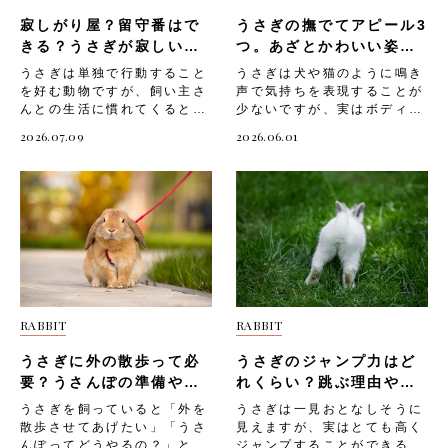
寂しがり屋？留守番はで
うさぎの撫でてアピール3
きる？うさぎが寂しいと
つ。あざとかわいい姿に
きに見せる行動
撫でずにはいられない！
うさぎは単独で行動すること
うさぎは犬や猫のように鳴き
を好む動物ですが、飼い主さ
声で気持ちを表現することが
んとの生活に慣れてくると、
少ないですが、実はボディラ
そばにいる時間の長さや環境
ンゲージで「撫でて！」とア
2026.07.09
2026.06.01
の変化に敏感になることがあ
ピールしていることがありま
ります。長時間の留守番や急
す。 このサインを見逃して
な環境の変化がストレスとな
しまうと、うさぎがせっかく
り、体調不良や問題行動につ
甘えてきているのに素通りし
ながってしまうことも少なく
てしまうことも。 うさぎの
ありません。うさぎが「寂し
「撫でてアピール」を理解し
い」と感じているときのサイ
て、愛うさぎとの大切なスキ
ンを知っておくことで、早め
ンシップタイムを楽しみまし
に気づいてストレスを軽減し
ょう。 そこで今回は、「う
てあげることができます。
さぎが撫でてほしいときに見
RABBIT
RABBIT
そこで今回は、「うさぎが寂
せるアピール行動3つ」と
しいときに見せる行動」や、
「撫でるときのポイント」に
うさぎに外の散歩って必
うさぎのジャンプ力はど
「うさぎは留守番ができるの
ついてご紹介します。 うさ
か」についてご紹介します。
ぎが撫でてほしいときに見せ
要？うさんぽの準備や注
れくらい？跳ぶ理由や注
うさぎが寂しいときに見せる
る行動とは うさぎは感情表
意点まとめ
意点も解説！
うさぎを飼っていると「外を
うさぎは一見おとなしそうに
行動 うさぎは鳴き声で気持
現が豊かな動物で、飼い主さ
散歩させてあげたい」「うさ
見えますが、実はとても高く
ちを伝えるのが苦手な分、し
んに甘えたいときはさまざま
んぽってどうやるの？」と気
ジャンプすることができる動