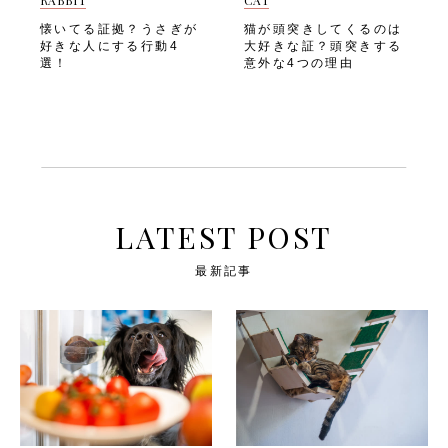
ケージ周りの環境や生活リズ
えてスキンシップを楽しみた
い刺激になることがありま
の後ろ足は非常に筋肉が発達
ムに変化がなかったか振り返
いですよね。 以下のような
懐いてる証拠？うさぎが
猫が頭突きしてくるのは
す。 うさんぽには、以下の
しており、その強さがジャン
る・かまう時間を増やせない
アピール行動が見られたら、
好きな人にする行動4
大好きな証？頭突きする
ようなメリットが期待できま
プ力の源となっています。
か、飼い主さんの生活を見直
優しく撫でてあげましょう。
選！
意外な4つの理由
す。・自然の草や土に触れる
室内で飼育しているうさぎ
してみる 甘噛みをする うさ
①鼻をぐいぐい押しつけてく
ことで、精神的な刺激にな
も、このジャンプ力は変わり
ぎが飼い主さんの手や服を軽
る 「鼻を押しつけてくる」
る・日光浴によってビタミン
ません。 飼い主さんは愛う
く噛む「甘噛み」も、寂しさ
行動は、うさぎの代表的な撫
Dの生成が促される・飼い主
さぎのジャンプ力をしっかり
や構ってほしい気持ちの表れ
でてアピールのひとつです。
さんとの絆を深めるコミュニ
把握したうえで、安全な環境
であることがあります。本来
うさぎは鼻先を使って飼い主
ケーションの場になる・室内
を整えてあげましょう。 次
は攻撃的な噛みつきとは異な
さんの手や足をぐいぐいと押
とは異なる環境での運動で、
は、「うさぎが跳ぶ理由」を
り、コミュニケーションの一
すことで「かまってほしい」
体の筋肉をバランスよく使え
見ていきましょう。 うさぎ
環として行われることが多い
「撫でてほしい」という気持
るただし、うさんぽにはリス
が跳ぶ理由 愛うさぎが元気
しぐさです。以下のような様
ちを伝えます。 この行動
LATEST POST
クも伴います。 外出に向い
よくジャンプする姿はとても
子が見られたら、寂しさが背
は、うさぎが飼い主さんに心
ていないうさぎや体調の優れ
可愛らしいですよね。 うさ
景にある可能性がありま
を開いている証拠でもありま
ない子には無理に行わず、あ
ぎがジャンプをするのには、
最新記事
す。・飼い主さんが離れよう
す。 「鼻を押しつけてく
くまでも愛うさぎのペースを
以下のようなさまざまな理由
とすると噛んでくる・撫でて
る」アピールへの対応は、以
最優先にしましょう。 次
があります。 うれしい・楽
いる手を甘噛みしながら体を
下のような手順で行いましょ
は、「うさんぽに必要な準
しい気持ちを表している う
すり寄せてくる・普段より噛
う。・うさぎがそばに来た
備」を見ていきましょう。
さぎは、うれしいときや楽し
む頻度が増えている以下は、
ら、急に触れずにまず手を近
うさんぽに必要な準備 うさ
いときにジャンプをすること
甘噛みが増えたときの注意ポ
づけてにおいを嗅がせる・う
んぽを安全に楽しむために
があります。 「バイン」や
イントです。・痛みを伴う本
さぎが落ち着いたタイミング
は、事前の準備がとても大切
「ビンキー」と呼ばれるこの
気噛みと区別し、原因を見極
で、頭や額をやさしく撫でて
です。 以下のアイテムと準
行動は、体をよじらせながら
める・噛まれても大きな声を
あげる・撫でている間もうさ
備を整えてから、うさんぽに
高く跳び上がる独特の動きで
出したり手を引っ込めたりせ
ぎの様子を観察し、嫌がって