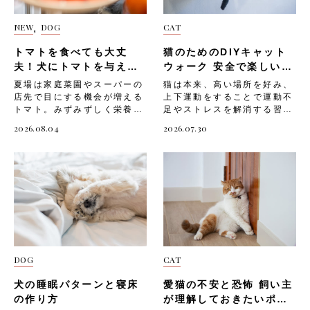
NEW
DOG
CAT
,
トマトを食べても大丈
猫のためのDIYキャット
夫！犬にトマトを与える
ウォーク 安全で楽しい空
際の注意を解説！
中遊具の作り方
夏場は家庭菜園やスーパーの
猫は本来、高い場所を好み、
店先で目にする機会が増える
上下運動をすることで運動不
トマト。みずみずしく栄養も
足やストレスを解消する習性
豊富なことから、愛犬にも分
を持つ動物。室内飼いの猫は
2026.08.04
2026.07.30
けてあげたいと感じる飼い主
上下運動が不足しがちで、運
さんは少なくないでしょう。
動不足になると「ストレスが
ただしトマトには、犬に与え
溜まる」「肥満になりやす
るうえで気をつけたい部位や
い」など、心身に悪影響を及
分量が存在します。知識が不
ぼすことも。そんな猫のため
十分なまま口にさせてしまう
に、部屋の壁面を利用した
と、体調を崩す原因になりか
DIYキャットウォークを設置
ねません。 今回は、「トマ
してあげましょう。 そこで
トを与える際に気をつけたい
今回は、「猫にキャットウォ
部位や成分」と、「愛犬へ安
ークが必要な理由」や、「猫
DOG
CAT
全にトマトを取り入れる方
のためのDIYキャットウォー
法」「そのほかの注意点」に
クの作り方」「設置する際の
犬の睡眠パターンと寝床
愛猫の不安と恐怖 飼い主
ついて解説していきます。
注意点」についてご紹介しま
トマトを与える際に気をつけ
す。 猫にキャットウォーク
の作り方
が理解しておきたいポイ
たい部位や成分 トマト自体
が必要な理由 猫にとって上