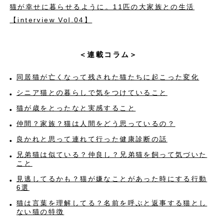
猫が幸せに暮らせるように。11匹の大家族との生活
【interview Vol.04】
＜連載コラム＞
同居猫が亡くなって残された猫たちに起こった変化
シニア猫との暮らしで気をつけていること
猫が歳をとったなと実感すること
仲間？家族？猫は人間をどう思っているの？
良かれと思って連れて行った健康診断の話
兄弟猫は似ている？仲良し？兄弟猫を飼って気づいた
こと
見逃してるかも？猫が嫌なことがあった時にする行動
6選
猫は言葉を理解してる？名前を呼ぶと返事する猫とし
ない猫の特徴