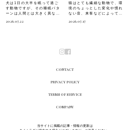
ント
犬は1日の大半を眠って過ご
猫はとても繊細な動物で、環
は犬にとって危険な食材では
下運動は欠かせないものです
す動物ですが、その睡眠パタ
境のちょっとした変化や慣れ
ありませんが、与え方次第で
が、室内飼いの場合はスペー
ーンは人間とは大きく異なり
ない音、来客などによって不
不調につながることがありま
スが限られ、十分な運動をさ
ます。「うちの子はよく寝て
安や恐怖を感じやすい生き物
す。なかでも意識しておきた
せるのが難しいですよね。だ
2026.07.22
2026.07.17
いるけれど、これは普通なの
です。飼い主さんが気づかな
いのが、以下のような部位や
からといって上下運動が不足
かな」と気になったことがあ
いうちに愛猫がストレスを抱
成分です。・青みの残る未熟
したままだと、愛猫は運動不
る飼い主さんも多いのではな
えてしまうと、体調不良や問
なトマトやヘタ、葉、茎にあ
足やストレスを抱えてしまい
いでしょうか。また、快適な
題行動につながってしまうこ
る「トマチン」という毒性成
ます。猫の運動不足は、心身
寝床が用意できていないと、
とも。 そこで今回は、「猫
分・皮や種がもたらす消化の
にさまざまな悪影響をもたら
愛犬の睡眠の質が下がり、心
が不安や恐怖を感じると現れ
しづらさ・ヒスタミンなど仮
しかねません。猫が運動不足
身の健康に影響してしまうこ
るサイン」や、「猫が不安や
性アレルゲンによる皮膚のか
になると起こる可能性のある
とも。 そこで今回は、「犬
恐怖を感じる主な原因」「飼
ゆみや腹部の不快感・トマト
悪影響とは、以下のようなも
の睡眠パターンの特徴」や、
い主ができる対処法」につい
に含まれるタンパク質が引き
のです。・肥満になる・筋肉
CONTACT
「愛犬のための快適な寝床の
てご紹介します。 猫が不安
金となるアレルギー症状・量
量が低下する・関節トラブル
作り方」「寝床選びの注意
や恐怖を感じると現れるサイ
を与えすぎたことによる嘔吐
を抱えやすくなる・脳の活性
点」についてご紹介します。
ン 猫は言葉で気持ちを伝え
PRIVACY POLICY
や軟便これらのリスクをあら
化ができず、老化が早まる・
犬の睡眠パターンの特徴 犬
られない分、しぐさや行動で
かじめ把握したうえで、愛犬
ストレスが溜まり、攻撃的に
にとって睡眠は、心身の健康
不安や恐怖を表現します。普
にトマトを取り入れることが
なるほか、問題行動が増え
TERMS OF SERVICE
を保つために欠かせないもの
段の様子と違う変化に気づい
大切です。 次に、「愛犬へ
る・膀胱炎や糖尿病、そのほ
です。人間とは違い、犬は浅
てあげることが、愛猫のスト
安全にトマトを取り入れる方
かの病気を発症するリスクが
COMPANY
い眠りと深い眠りを短いサイ
レスを早期に発見する第一歩
法」を確認していきましょ
高くなる飼い主さんは愛猫が
クルで繰り返す特徴がありま
です。猫が不安や恐怖を感じ
う。 愛犬へ安全にトマトを
健康的な生活を送れるよう、
す。そのため物音などで目を
ているときに見られるサイン
取り入れる方法 ポイントさ
室内でもしっかりと上下運動
覚ましやすく、こまめに眠り
とは、以下のようなもので
え押さえれば、トマトは愛犬
をさせましょう。次は、「猫
当サイトに掲載の記事・情報の更新は
と覚醒を繰り返しているので
す。・体を低くして物陰に隠