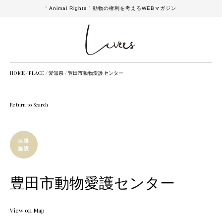
“ Animal Rights ” 動物の権利を考えるWEBマガジン
HOME
/
PLACE
/
愛知県
/
豊田市動物愛護センター
Return to Search
保護
施設
豊田市動物愛護センター
View on Map