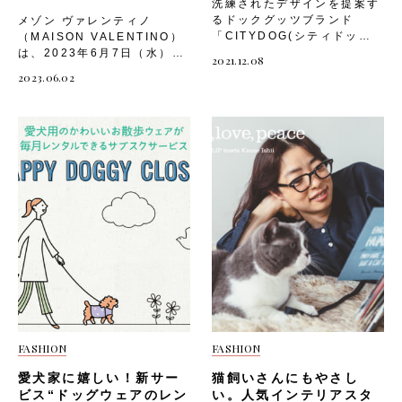
洗練されたデザインを提案す
るドックグッツブランド
メゾン ヴァレンティノ
「CITYDOG(シティドッ
（MAISON VALENTINO）
ク)」は、丸洗いできる新素
は、2023年6月7日（水）か
2021.12.08
材「ネオプレーンバックパッ
ら6月13日（火）までの間で
2023.06.02
クキャリー」を公式ホームペ
ヴァレンティノ 伊勢丹新宿
ージ、CITYDOG楽天市場店
店にて、７月11日（火）から
にて販売を開始しました。
7月24日(月)までヴァレンテ
"洗える"バックパックキャリ
ィノ 神戸にて、「ヴァレン
ー 人気のシティバックパッ
ティノ ガラヴァーニ ロック
クキャリーが「ネオプレーン
スタッズ ペット」ポップイ
素材」になった事で洗練され
ンイベントを開催します。
た見た目や使いやすさはその
「ヴァレンティノ ガラヴァ
ままに、飼い主さんにも嬉し
ーニ ロックスタッズ ペッ
い"丸洗い”が実現。柔軟性、
ト」は、イタリアを拠点に活
伸縮性、撥水性の特徴を持つ
躍するアーティスト/イラス
「ネオプレーン素材」は、ウ
トレーターのリカルド・クシ
ェットスーツをはじめ医療現
マノがヴァレンティノ ガラ
場や、宇宙機器など耐久性が
ヴァーニのアイコン バッグ
求められる現場で幅広く使用
やキャリーバッグ、スウェッ
されている安全性の高い素材
トフーディなどお好みの商品
です。 コンパクトな見た目
に手描きで、お客様のイニシ
FASHION
FASHION
ながら、飼い主さんの私物
ャルとともにペットのポート
や、愛犬のおやつなどを分け
レートを描くパーソナライゼ
愛犬家に嬉しい！新サー
猫飼いさんにもやさし
て持ち運ぶことができる充実
ーションサービスです。 通
ビス“ドッグウェアのレン
い。人気インテリアスタ