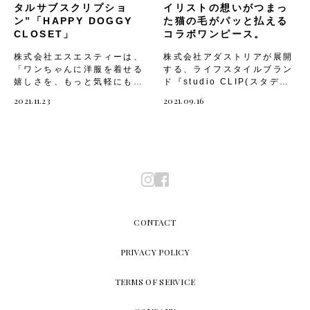
の収納と、愛犬が中でゆっく
常はvalentino.com限定で
タルサブスクリプショ
イリストの想いがつまっ
りとくつろげる設計となって
オーダーを受け付けているこ
ン”「HAPPY DOGGY
た猫の毛がパッと払える
います。汚れを気にせず、大
のサービスを、本イベントで
CLOSET」
コラボワンピース。
切な愛犬とのお出かけを思い
は店頭にて、商品サンプルを
っきり楽しんでみてはいかが
ご覧いただきながらオーダー
株式会社エスエスティーは、
株式会社アダストリアが展開
ですか。■商品名：『ネオプ
いただけます。 またイベン
「ワンちゃんに洋服を着せる
する、ライフスタイルブラン
レーンバックパックキャリ
トの開催に合わせ、ヴァレン
嬉しさを、もっと気軽にもっ
ド『studio CLIP(スタディ
ー』■価格：¥17,000(税
ティノ ガラヴァーニ ‘ロック
と楽しく」をコンセプトに
オクリップ)』は、全国の
2021.11.23
2021.09.16
込)■素材：ネオプレーン生地
スタッズ ペット’ バケットバ
ドッグウェアのレンタルサブ
studio CLIPと公式WEBス
■カラー：3色Off White（オ
ッグやチェーンポーチ、スニ
スクサイト「HAPPY
トア 『.st 』（ドットエステ
フホワイト）/Black（ブラッ
ーカーが発売開始となりま
DOGGY CLOSET/ハッピー
ィ）にて、人気インテリアス
ク） /Ice Gray（アイスグレ
す。 バケットバッグ チェー
ドギークローゼット(略称：
タイリスト石井佳苗さんとの
ー）■サイズ：S・M ※オフ
ンポーチ スニーカー ●新作
HDC)」をオープン。
コラボワンピースを発売しま
ホワイト ※ブラック ※アイ
商品情報バゲットバッグ
■「HAPPY DOGGY
した。 ご自身が愛猫家とい
スグレー この投稿を
￥352,000チェーンポーチ
CLOSET」お洒落なドッグ
うことから「猫との暮らしが
Instagramで見る
￥242,000スニーカー
ウェアを着せて写真撮った
もっと愛に満ちて、ピースフ
citydog_official(@citydo
￥199,100 ●ヴァレンティノ
り、一緒にお出かけを楽しみ
ルになるように」という願い
g_official)がシェアした投
ガラヴァーニ ‘ロックスタッ
たいと願う愛犬家が多くいる
を込め、猫にも、そして人に
CONTACT
稿 出典：＠
ズ ペット’ イベント情報伊勢
中、何着も購入することなく
も優しい服を製作。石井さん
citydog_official ■公式ホー
丹新宿店 本館1階 ハンドバ
毎月安価な料金で違うデザイ
の猫とのふれあいの視点から
PRIVACY POLICY
ムページ：
ッグ プロモーションスペー
ンのドッグウェアをお届けす
作られた今回のコラボワンピ
https://citydog.jp/
ス 期間： 2023年6月7日
るサービスが提供できれば、
ースには、帯電防止効果の加
（水）～2023年6月13日
TERMS OF SERVICE
愛犬家のみなさんが喜んでく
工を施すことで、猫の毛がつ
（火）住所： 〒160-0022
れるのではないかと考えサー
いてもパッと払いやすいよう
東京都新宿区新宿3-14-1電
ビスが開始されました。
作られており、猫とのおうち