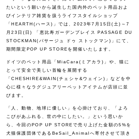
たいという願いから誕生した国内外のペット用品およ
びインテリア雑貨を扱うライフスタイルショップ
「HEARTH(ハース)」では、2023年7月15日(土)～7
月23日(日) 「恵比寿ガーデンプレイス PASSAGE DU
STOCKMAN(パサージュ ドゥ ストックマン)」にて、
期間限定POP UP STOREを開催いたします。
ドイツのペット用品「MiaCara(ミアカラ)」や、猫に
とって安全で美しい首輪を展開する
「CHESHIRE&WAIN(チェシャ&ウェイン)」などを中
心に様々なラグジュアリーペットアイテムが店頭に並
びます。
「人、動物、地球に優しい」を心掛けており、「よろ
こびがあふれる、世の中にしたい。」という思いか
ら、今回のPOP UP STOREで売り上げた金額の5%を
犬猫保護団体であるBeSail_Animalへ寄付させて頂き