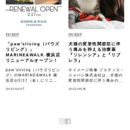
石川県野々市市御経塚2丁目
きにくくなる疾患です。猫は
92電話番号： 076-249-
本来、痛みを隠す習性がある
2501 (代表)営業時間：
ことや、以前ほど「動かな
9:00～20:00売場面積： 約
い」のは、加齢に よる自然
1,800㎡URL ：
な衰えと捉えがちであること
https://nicopet.jp/okyodu
が、この疾患が見過ごされや
ka/ ペットとの暮らしをサポ
すい要因です。 そこで「動
PICKUP
PICKUP
ートする充実のサービス ■ビ
かない」のは、実は「動けな
ューティーサロン 明るく清
い」からではないか？という
「paw’sliving（パウズ
犬猫の変形性関節症に伴
潔なサロンで、シャンプー、
視点で愛猫を見ていただきた
リビング）」
う痛みを抑える治療薬
カットに加えて・爪切り ・
い という想いから、WEB 動
MARINE&WALK 横浜店
『ソレンシア』と『リブ
足裏バリカン ・足周りカッ
画「動かないと、動けないは
リニューアルオープン！
レラ』
ト ・耳そうじ ・肛門腺しぼ
ちがう。」を制作しました。
りを行います。一例：トイプ
猫のOAについて「知り」痛
paw’sliving（パウズリビン
※イメージ画像 ゾエティス・
ードル（小型）シャンプーカ
みチェックリストで「学び」
グ）のMARINE&WALK 横
ジャパン株式会社は、犬猫の
ットコース… 6,800円(税
愛猫の日常の様子を動画に
浜店が2/17（金）にリニュ
変形性関節症に伴う痛みの緩
込）～受付時間 9：00～
「撮る」 上記を習慣にして
ーアルオープンします！
和を目的とする動物用医薬品
2023.02.07
2022.09.15
19：00（予約優先） ■ペッ
いただけるように、わかりや
「ペットとおしゃれに暮らせ
『ソレンシア（猫用）』と
トホテル 冷暖房完備の宿泊
すい３STEPで構成になって
る」をコンセプトに掲げてい
『リブレラ（犬用）』の国内
施設で愛犬、愛猫をお預かり
ます。 【知る】＜STEP１
るパウズリビングで取り扱っ
製造販売承認を2022年7月
します。1時間単位のお預か
「知ってほしいニャ！」＞
ている商品は、どれもオシャ
19日に取得しました。「ソレ
りや日帰りコースもあり、宿
https://youtu.be/MYPZmt
レなものばかり。 お部屋に
ンシア（猫用）」「リブレラ
泊コースの場合は1日につき
wspbs もしかしたら、あな
置いておくだけで、愛犬・愛
（犬用）」は、猫および犬の
屋外での運動が付いていま
たの猫は「動かない」のでは
猫との生活が絵になってしま
変形性関節症の痛みにアプロ
す。一例：小型犬・猫 1泊2
なく、変形性関節症（OA）
うようなグッズが盛りだくさ
ーチするものとしては、世界