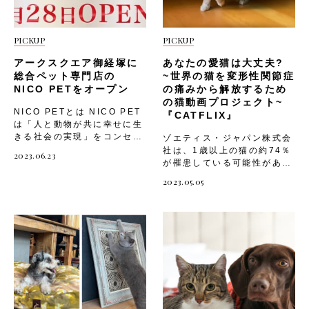
PICKUP
PICKUP
アークスクエア御経塚に
あなたの愛猫は大丈夫?
総合ペット専門店の
~世界の猫を変形性関節症
NICO PETをオープン
の痛みから解放するため
の猫動画プロジェクト~
NICO PETとは NICO PET
『CATFLIX』
は「人と動物が共に幸せに生
きる社会の実現」をコンセプ
ゾエティス・ジャパン株式会
トに、飼い主とペットの幸せ
社は、1歳以上の猫の約74％
2023.06.23
を最大化するサービスをお届
が罹患している可能性がある
けする総合ペット専門店で
「変形性関節症（OA）」の
2023.05.05
す。「ペットを迎える」から
認知・理解向上を目的に、動
「ペットを育てる」までのあ
画で気づこう！猫動画プロジ
らゆるペットライフのお手伝
ェクト『CATFLIX』を2023
いをすべく、トリミング施
年4月27日（木）より公開す
設・ペットホテル・動物病院
ることとなりました。 「動
など充実したサービスを提供
かない」と「動けない」は、
します。 店舗情報 店舗名
ちがう。 変形性関節症(以下
：NICO PET 御経塚店（ア
OA: Osteoarthritis)とは、
ークスクエア御経塚内）住
肘や膝、股関節などの関節が
所 ：〒921-8801
変性を起こして、痛み で動