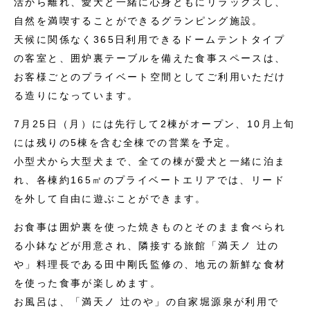
活から離れ、愛犬と一緒に心身ともにリラックスし、
自然を満喫することができるグランピング施設。
天候に関係なく365日利用できるドームテントタイプ
の客室と、囲炉裏テーブルを備えた食事スペースは、
お客様ごとのプライベート空間としてご利用いただけ
る造りになっています。
7月25日（月）には先行して2棟がオープン、10月上旬
には残りの5棟を含む全棟での営業を予定。
小型犬から大型犬まで、全ての棟が愛犬と一緒に泊ま
れ、各棟約165㎡のプライベートエリアでは、リード
を外して自由に遊ぶことができます。
お食事は囲炉裏を使った焼きものとそのまま食べられ
る小鉢などが用意され、隣接する旅館「満天ノ 辻の
や」料理長である田中剛氏監修の、地元の新鮮な食材
を使った食事が楽しめます。
お風呂は、「満天ノ 辻のや」の自家堀源泉が利用で