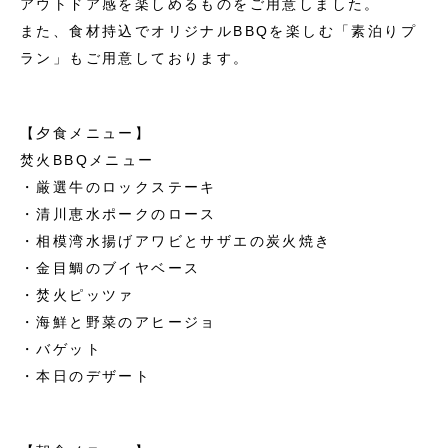
アウトドア感を楽しめるものをご用意しました。
また、食材持込でオリジナルBBQを楽しむ「素泊りプ
ラン」もご用意しております。
【夕食メニュー】
焚火BBQメニュー
・厳選牛のロックステーキ
・清川恵水ポークのロース
・相模湾水揚げアワビとサザエの炭火焼き
・金目鯛のブイヤベース
・焚火ピッツァ
・海鮮と野菜のアヒージョ
・バゲット
・本日のデザート