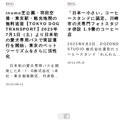
賑わいに溢れ楽しさ盛りだく
◆「デラックスヴィラ」概要
DOG
DOG
さんの３日間です。 毎回大
名称 ：デラック
人気！ 写真家杉本奈々重さ
スヴィラ部屋数 ：
inumo芝公園・羽田空
「日本一小さい」コーヒ
んのフォトセッション 「犬
1棟オープン日 ：2023
港・東京駅・観光地間の
ースタンドに認定。川崎
と人とのつながり」をテーマ
年12月25日室内面
無料送迎【TOKYO DOG
市の犬専門フォトスタジ
にした美しい写真に定評があ
積 ：約120㎡定員人
TRANSPORT】2023年
オ併設 1.9畳のコーヒー
る写真家、杉本奈々重さんの
数 ：2～8名ドッグラ
7月1日（土）より日本初
店
撮影会です。今回は秋を思わ
ン面積 ：約130㎡屋内設
の愛犬専用バスで実証運
せる「Violet-紫-」のセット
備 ：シングルベッド
2023年6月2日、DOZONO
行を開始。東京のペット
で愛くるしい表情を引き出し
2台、布団6組、テレビ、冷蔵
STUDIO 株式会社運営のコ
ツーリズムをさらに活性
ていただきます。 ◎9月8日
庫、電子レンジ、エアコンな
ーヒースタンド「わんわん
化
（金）～10日（日） 各日
どアメニティ ：フェイ
ありがとうの日 COFFEE」
2023.06.21
午前10時30分～午後5時30
スタオル、バスタオル、シャ
が、UA-JAPAN
日本初の愛犬専用バスを開
分◎「阪急ハロードッグ ソ
ンプー、トリートメント、ボ
RECORDS（日本記録の認
発したB・I・G株式会社（本
リオ宝塚店」◎19,800円～
ディソープ、歯ブラシ、パジ
定機関）により「コーヒース
社：東京都葛飾区、代表取締
◎要予約 関西初！ Hiro.
ャマ、スリッパ、クレンジン
タンドの小ささ日本一」とし
役：萩原正規、以下B・I・
2023.06.22
Motohashi オリジナルアー
グ、化粧水、乳液、ヘアブラ
て認定されました。 わんわ
G）と、愛犬のためのフルサ
トオーダー会 湘南や軽井沢
シ、カミソリ、レディースセ
ん ありがとうの日
ービスホテル「inumo芝公園
を拠点に動物のイラスト、絵
ット屋外設備 ：BBQ
COFFEEHP:
by Villa Fontaine（東京都
画を手がける作家Hiro.
ガスグリル、焚き火台、プラ
http://dozono-
港区、以下inumo芝公園）」
Motohashi （本橋浩典）さ
イベートプール ◆愛犬と離れ
studio.co.jp/coffee/index
を運営する住友不動産ヴィラ
んによるオーダー会は、関西
ることなく楽しめる２種のお
.htmlInstagram：
フォンテーヌ株式会社（本
初開催。アクリル画、チョー
食事をご用意 大切なわんち
https://www.instagram.co
社：東京都新宿区、代表取締
クアート、ペン画などお好み
ゃんと離れることなくお食事
m/coffee.thankyou.woof
役：桝井俊幸）は、東京のペ
の画法で似顔絵を承ります。
することができるようヴィラ
woof.day/ 「小ささ」をチ
ットツーリズムをさらに加速