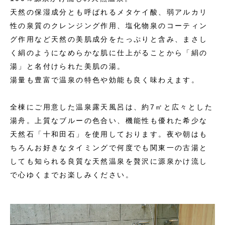
天然の保湿成分とも呼ばれるメタケイ酸、弱アルカリ
性の泉質のクレンジング作用、塩化物泉のコーティン
グ作用など天然の美肌成分をたっぷりと含み、まさし
く絹のようになめらかな肌に仕上がることから「絹の
湯」と名付けられた美肌の湯。
湯量も豊富で温泉の特色や効能も良く味わえます。
全棟にご用意した温泉露天風呂は、約7㎡と広々とした
湯舟。上質なブルーの色合い、機能性も優れた希少な
天然石「十和田石」を使用しております。夜や朝はも
ちろんお好きなタイミングで何度でも関東一の古湯と
しても知られる良質な天然温泉を贅沢に源泉かけ流し
で心ゆくまでお楽しみください。