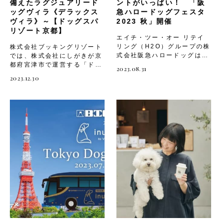
備えたラグジュアリード
ントがいっぱい！ 「阪
ッグヴィラ《デラックス
急ハロードッグフェスタ
ヴィラ》～【ドッグスパ
2023 秋」開催
リゾート京都】
エイチ・ツー・オー リテイ
リング（H2O）グループの株
株式会社ブッキングリゾート
式会社阪急ハロードッグは、
では、株式会社にしがきが京
9月8日（金）・9日（土）・
都府宮津市で運営する「ドッ
2023.08.31
10日（日）の3日間、「阪急
グスパリゾート京都」の新客
2023.12.30
ハロードッグ ソリオ宝塚
室「デラックスヴィラ」の予
店」で「阪急ハロードッグフ
約受付を開始しました。
ェスタ 2023 秋」を開催し
https://www.private-
ます。特設サイト：
dogresort.com/ ◆ドッグス
https://hankyu-
パリゾート京都とは 大阪か
hellodog.com/lp/2309/ 過
ら2時間半、自然豊かな京
去最大規模！ ２会場を使っ
都・天橋立エリアに位置する
てのパワーアップ開催 複合
愛犬同伴専用のプライベート
施設「ソリオ宝塚」1階の同
ヴィラ。客室内温泉にプライ
店内では、ウエアやフードな
ベートプール・ドッグプー
どの人気ブランドや注目のブ
ル、広々としたドッグランを
ランドが限定で数多く出店し
配した非日常空間。すぐ側に
ます。また加えて9日
は美しい日本海が広がってお
（土）・10日（日）は階下の
り、愛犬とのお散歩もお楽し
グランドフロアでもイベント
みいただけます。 ◆新客室棟
やマルシェが行われるなど、
「デラックスヴィラ」