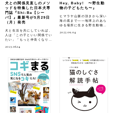
犬との関係見直しのメソ
Hey, Baby! 〜野生動
ッドを特集した日本犬専
物の子どもたち〜』
門誌『Shi-Ba【シー
ヒマラヤ山脈の頂きから深い
バ】』最新号が5月29日
海の底まで――地球上のあら
（月）発売
ゆる場所に生きる野生動物の
子どもたちを集めたナショナ
犬と生活を共にしていれば、
2022.09.04
ルジオグラフィックの動物写
人は「この子といい関係でい
真図鑑。サバンナでじゃれあ
たい」「もっと仲良くなりた
うライオンの子、ロッキー山
い」と思うもの。そこで本誌
2023.06.14
脈で自由に遊ぶツキノワグマ
では、愛犬の気持ちをもっと
の子、母親の袋の中でくつろ
理解して、より親しくなるた
ぐ赤ちゃんカンガルー……。
めのお役立ち情報を盛り込み
世界各地に生息する哺乳類、
ました。巻頭には、お笑い芸
鳥類、爬虫類、両生類、魚類
人・かまいたち 山内健司さ
など、160種以上の野生動物
んと愛犬・むぎ、YouTube
の子どもや親子の姿をとらえ
で話題の柴犬スティーブと同
た貴重な写真をたっぷり収
居コーギーのハル＆三毛猫の
録。それぞれ動物の生態や繁
ディス子、それぞれの関係性
殖・育児のエピソードを解説
を取材したインタビューを収
します。そのほか、野生動物
録！ SNSでは見られない未
保護にまつわる話題や赤ちゃ
公開写真や誌面でしか語られ
ん同士の絆の物語、動物をテ
ないエピソードなど、ファン
ーマにした詩、世界各地の伝
も必見の内容となっていま
承や昔話も掲載。動物や自然
す。 山内健司さん×愛犬む