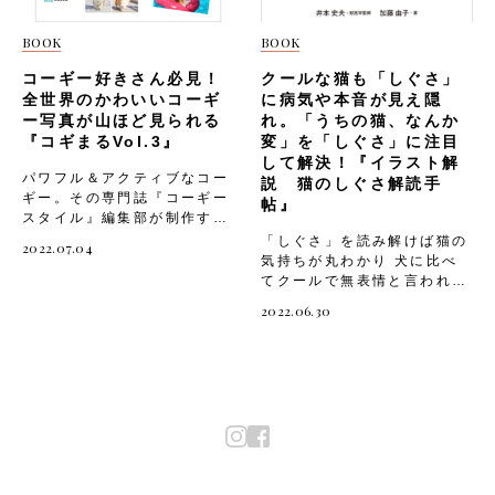
の写真が好きな方はもちろ
ぎ、YouTuber柴犬スティー
ん、小さなお子さまと親子一
ブにインタビュー！ ●かまい
BOOK
BOOK
緒にでも楽しめる、魅力いっ
たち 山内健司さん×むぎ 今
ぱいの一冊です。【特長】・
やテレビで見ない日がない大
コーギー好きさん必見！
クールな猫も「しぐさ」
野生動物の子どもや親子のい
人気お笑い芸人・かまいたち
全世界のかわいいコーギ
に病気や本音が見え隠
きいきとした姿をとらえた写
の山内健司さんと、愛犬の白
ー写真が山ほど見られる
れ。「うちの猫、なんか
真集・各動物の生態を解説。
柴・むぎとの関係性をうかが
『コギまるVol.3』
変」を「しぐさ」に注目
そのほか、野生動物保護の話
いました。運命的な出会いを
して解決！『イラスト解
題や動物がテーマの詩、各地
はじめ、ご家族や同居する猫
パワフル＆アクティブなコー
説 猫のしぐさ解読手
に伝わる昔話なども収録・幅
たちとの距離感についてな
ギー。その専門誌『コーギー
帖』
広い年齢層で楽しめる内容。
ど、むぎのかわいらしいキャ
スタイル』編集部が制作す
動物好き、写真好きの大人の
ラクターが浮き彫りとなるエ
る、投稿写真をメインとした
「しぐさ」を読み解けば猫の
2022.07.04
方から、小さなお子さまの読
ピソードが語られています。
『コギまるVol.3』が辰巳出
気持ちが丸わかり 犬に比べ
み聞かせにも最適【仕様】ス
●柴犬スティーブ×コーギー・
版より発売。■SNSで見てい
てクールで無表情と言われる
テファニー・ウォーレン・ド
ハル×三毛猫・ディス子
たあのコギをより身近に成長
猫。でも、「しぐさ」はとっ
2022.06.30
リマー 著／新宅広二 監修定
YouTubeやTikTokを中心
の記録やそのかわいさを是非
ても雄弁。猫の「しぐさ」を
価3,080円（本体2,800円＋
に、抱腹絶倒の掛け合いが人
みんなに見てほしい！ とい
読み解けば、病気につながる
税10％）B4変型判／192ペ
気を博している「柴犬スティ
う気持ちから、愛犬専用の
「こころ」と「からだ」の異
ージ／オールカラー
ーブch」。スティーブと同居
SNSアカウントを作っている
変や猫の気持ちが丸わかり！
ISBN978-4-295-20356-
するコーギーのハル、三毛猫
愛犬家さんは多いですよね。
『イラスト解説 猫のしぐさ
8©2017 National
のディス子との3匹の関係性
巻頭特集ではコーギー好きな
解読手帖』では、耳や尻尾の
Geographic Partners,
を取材しました。それぞれの
ら一度は見たことのある、
動き、鼻の濡れ方、前足モミ
LLC 『いのちの惑星、地
出会いや動画制作の秘訣な
SNSで人気のコーギーたちを
モミや毛づくろいなど、猫な
球。Hey, Baby! 〜野生動物
ど、ここでしか語られない裏
紹介。 SNSだけでは見えな
らではのさまざまなしぐさの
の子どもたち〜』購入ペー
話&未公開写真も要チェック