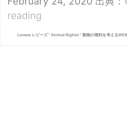
February 24, 2020 出典：
犬
reading
も
猫
も
Levees レビーズ “ Animal Rights! ” 動物の権利を考える
鳥
も
う
さ
ぎ
も！
ペ
ッ
ト
系
YouTuber
を
見
て
癒
さ