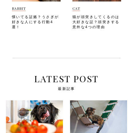
可能性のある悪影響とは、以
ません。 猫がストレスを抱
ょう。 猫のためのDIYキャッ
は、猫にとって大きなストレ
下のようなものです。・肥満
えると起こる可能性のある悪
RABBIT
CAT
トウォークの作り方 愛猫に
ス要因のひとつです。猫は縄
になる・筋肉量が低下する・
影響とは、以下のようなもの
は、室内でも安全に楽しく上
張り意識が強く、慣れ親しん
懐いてる証拠？うさぎが
猫が頭突きしてくるのは
関節トラブルを抱えやすくな
です。・食欲が低下する・過
下運動をさせてあげたいです
だ環境に安心感を覚える動物
好きな人にする行動4
大好きな証？頭突きする
る・ストレスが溜まり、攻撃
度なグルーミングで皮膚トラ
よね。以下のようなDIYキャ
なので、引っ越しや模様替え
選！
意外な4つの理由
的になるほか、問題行動が増
ブルが起きる・トイレ以外の
ットウォークで、愛猫と楽し
などの変化に敏感に反応しま
える・糖尿病や心臓病などの
場所で粗相をするようにな
い空間を作りましょう。 棚
す。「環境の変化」で猫がス
生活習慣病を発症するリスク
る・免疫力が落ち、病気にか
板ステップ 「棚板ステッ
トレスを感じやすい場面に
が高くなる・狩猟本能が満た
かりやすくなる・攻撃的にな
プ」は、手軽に取り入れられ
は、以下のようなものがあり
されず、精神的に不安定にな
るほか、隠れたり鳴き続けた
る人気のDIYキャットウォー
ます。・引っ越しや模様替え
る飼い主さんは愛猫が健康的
りする問題行動が増える・膀
クです。猫は本能的に高い場
で部屋のレイアウトが変わ
な生活を送れるよう、毎日の
胱炎や消化器疾患など、スト
所へ登ることが大好きなの
る・家具や猫用トイレの位置
遊び時間をしっかりと確保し
レス性の病気を発症するリス
で、「棚板ステップ」は上下
が移動する・新しいペットや
てあげましょう。 次は、
クが高くなる飼い主さんは愛
運動不足やストレスの解消に
家族が増える以下は、「環境
LATEST POST
「猫の適切な運動量の目安」
猫が穏やかな毎日を送れるよ
も最適です。「棚板ステッ
の変化」に関する注意ポイン
を見ていきましょう。 猫の
う、リラックスできる環境づ
プ」は、壁面に等間隔で棚板
トです。・変化はできるだけ
適切な運動量の目安 猫に必
くりを意識しましょう。 次
最新記事
を取り付け、猫が飛び移りな
少しずつ行う・愛猫のお気に
要な運動量は、年齢や個体差
は、「猫のためのリラックス
がら登れるようにするだけ。
入りの毛布やベッドはそのま
によって異なります。 以下
法」を見ていきましょう。
このときに使用する棚板は、
ま使わせる・落ち着ける隠れ
の目安を参考に、愛猫に合っ
猫のためのリラックス法 愛
猫の体重をしっかり支えられ
場所を必ず確保しておく 大
た運動量を確保してあげまし
猫には、自宅でもリラックス
る、耐荷重の高いものを選ん
きな音や苦手な音 「大きな
ょう。 子猫（〜1歳） 子猫
してストレスなく過ごしてほ
でください。「棚板ステッ
音や苦手な音」も、猫が恐怖
は体の発達とともに、旺盛な
しいですよね。 以下のよう
プ」は、以下のような手順で
を感じやすい原因です。猫は
好奇心とエネルギーを持って
なリラックステクニックで、
設置しましょう。・壁の下地
聴覚が非常に優れているた
います。 1日に複数回、合計
愛猫が安心して過ごせる時間
の位置を確認し、棚受け金具
め、人にとっては気にならな