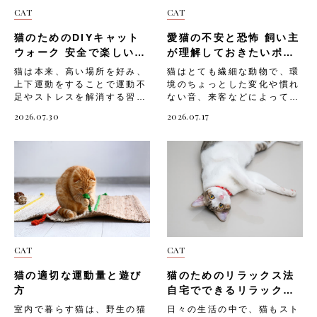
CAT
CAT
猫のためのDIYキャット
愛猫の不安と恐怖 飼い主
ウォーク 安全で楽しい空
が理解しておきたいポイ
中遊具の作り方
ント
猫は本来、高い場所を好み、
猫はとても繊細な動物で、環
上下運動をすることで運動不
境のちょっとした変化や慣れ
足やストレスを解消する習性
ない音、来客などによって不
を持つ動物。室内飼いの猫は
安や恐怖を感じやすい生き物
2026.07.30
2026.07.17
上下運動が不足しがちで、運
です。飼い主さんが気づかな
動不足になると「ストレスが
いうちに愛猫がストレスを抱
溜まる」「肥満になりやす
えてしまうと、体調不良や問
い」など、心身に悪影響を及
題行動につながってしまうこ
ぼすことも。そんな猫のため
とも。 そこで今回は、「猫
に、部屋の壁面を利用した
が不安や恐怖を感じると現れ
DIYキャットウォークを設置
るサイン」や、「猫が不安や
してあげましょう。 そこで
恐怖を感じる主な原因」「飼
今回は、「猫にキャットウォ
い主ができる対処法」につい
ークが必要な理由」や、「猫
てご紹介します。 猫が不安
CAT
CAT
のためのDIYキャットウォー
や恐怖を感じると現れるサイ
クの作り方」「設置する際の
ン 猫は言葉で気持ちを伝え
猫の適切な運動量と遊び
猫のためのリラックス法
注意点」についてご紹介しま
られない分、しぐさや行動で
す。 猫にキャットウォーク
不安や恐怖を表現します。普
方
自宅でできるリラックス
が必要な理由 猫にとって上
段の様子と違う変化に気づい
テクニック
室内で暮らす猫は、野生の猫
日々の生活の中で、猫もスト
下運動は欠かせないものです
てあげることが、愛猫のスト