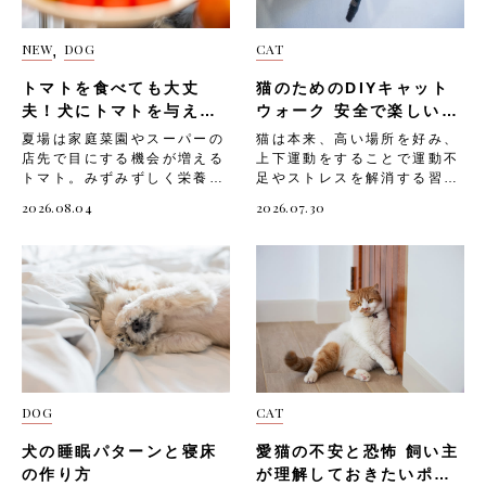
30〜60分程度の遊び時間を
をつくってあげましょう。
をしっかりと固定する・猫が
い音でも猫にとっては大きな
設けるのが理想的です。 短
マッサージ 「マッサージ」
無理なく飛び移れる間隔で棚
ストレスになることがありま
NEW
DOG
CAT
,
時間で全力遊びを繰り返す子
は、手軽にできて猫がリラッ
板を配置する・滑り止めシー
す。「大きな音や苦手な音」
猫の特性に合わせて、1回あ
クスできるテクニックです。
トやカーペットを棚板の上に
として、以下のようなものが
トマトを食べても大丈
猫のためのDIYキャット
たり10〜15分を目安に遊ん
猫は触れられることで安心感
貼る・実際に愛猫を乗せてみ
挙げられます。・雷や花火の
であげましょう。 子猫の遊
夫！犬にトマトを与える
を覚える動物なので、「マッ
ウォーク 安全で楽しい空
て、ぐらつきがないか確認す
音・掃除機やドライヤーの
びには、以下のようなポイン
サージ」はストレス解消や飼
際の注意を解説！
中遊具の作り方
る以下は、「棚板ステップ」
音・工事や車のクラクション
夏場は家庭菜園やスーパーの
猫は本来、高い場所を好み、
トがあります。・運動量が多
い主さんとの絆を深めるのに
の注意ポイントです。・棚板
などの外の騒音以下は、「大
店先で目にする機会が増える
上下運動をすることで運動不
いので1日数回に分けて遊
も最適です。 「マッサー
は必ず下地のある場所にビス
きな音や苦手な音」に関する
トマト。みずみずしく栄養も
足やストレスを解消する習性
ぶ・骨や関節がまだ発達段階
ジ」は、愛猫の体を優しくな
留めする・段差を作りすぎ
注意ポイントです。・音が鳴
豊富なことから、愛犬にも分
を持つ動物。室内飼いの猫は
2026.08.04
2026.07.30
なので激しすぎる運動は避け
でるように触れるだけ。 こ
ず、無理なく上り下りできる
る前後は愛猫のそばで安心さ
けてあげたいと感じる飼い主
上下運動が不足しがちで、運
る・さまざまなおもちゃを使
のときは愛猫が嫌がる部位を
高さに調整する・愛猫が落下
せてあげる・カーテンを閉め
さんは少なくないでしょう。
動不足になると「ストレスが
って好奇心を刺激する 成猫
無理に触らず、猫が喜ぶ場所
しても大きな怪我をしないよ
るなどして音を軽減する工夫
ただしトマトには、犬に与え
溜まる」「肥満になりやす
（1〜7歳） 成猫は1日合計
を中心にゆっくりと行ってく
う、下に厚手のマットを敷く
をする・無理に抱き上げず、
るうえで気をつけたい部位や
い」など、心身に悪影響を及
20〜30分程度の活発な遊び
ださい。 「マッサージ」
突っ張り棒ポール 猫が楽し
隠れたい場所に隠れさせてあ
分量が存在します。知識が不
ぼすことも。そんな猫のため
が適切とされています。 猫
は、以下のような手順で行い
めるDIYキャットウォークと
げる 来客や新しい家族 「来
十分なまま口にさせてしまう
に、部屋の壁面を利用した
は短時間に集中してエネルギ
ましょう。・愛猫がリラック
して、「突っ張り棒ポール」
客や新しい家族」も、猫にと
と、体調を崩す原因になりか
DIYキャットウォークを設置
ーを使う「バースト運動」が
スしているタイミングを見計
もお勧めです。天井と床の間
って不安の原因になりやすい
ねません。 今回は、「トマ
してあげましょう。 そこで
得意なため、長時間遊ばせる
らって始める・顔まわりや首
に突っ張り棒を設置し、爪と
出来事です。知らない人やほ
トを与える際に気をつけたい
今回は、「猫にキャットウォ
よりも1回5〜10分の遊びを1
の付け根、背中など、猫が好
ぎ素材の麻縄を巻き付けたポ
かの動物のニオイ、声、気配
部位や成分」と、「愛犬へ安
ークが必要な理由」や、「猫
日3〜4回に分けるのが効果的
む部位をゆっくりとなでる・
ールの光景は、SNSなどでも
は、猫にとって警戒すべき対
DOG
CAT
全にトマトを取り入れる方
のためのDIYキャットウォー
です。 成猫の遊びには、以
愛猫の様子を見ながら、嫌が
よく見かけますよね。室内で
象に映ることがあります。
法」「そのほかの注意点」に
クの作り方」「設置する際の
下のようなポイントがありま
るそぶりがあればすぐに手を
の「突っ張り棒ポール」に
「来客や新しい家族」で注意
犬の睡眠パターンと寝床
愛猫の不安と恐怖 飼い主
ついて解説していきます。
注意点」についてご紹介しま
す。・狩猟本能を刺激するお
止める・気持ちよさそうにし
は、下記のような素材をお勧
したい場面には、以下のよう
トマトを与える際に気をつけ
す。 猫にキャットウォーク
の作り方
が理解しておきたいポイ
もちゃを活用する・猫が集中
ていたら、優しく声をかけな