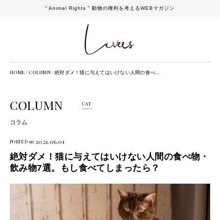
“ Animal Rights ” 動物の権利を考えるWEBマガジン
HOME
/
COLUMN
/
絶対ダメ！猫に与えてはいけない人間の食べ...
COLUMN
CAT
コラム
2021.06.01
POSTED on
絶対ダメ！猫に与えてはいけない人間の食べ物・
飲み物7選。もし食べてしまったら？