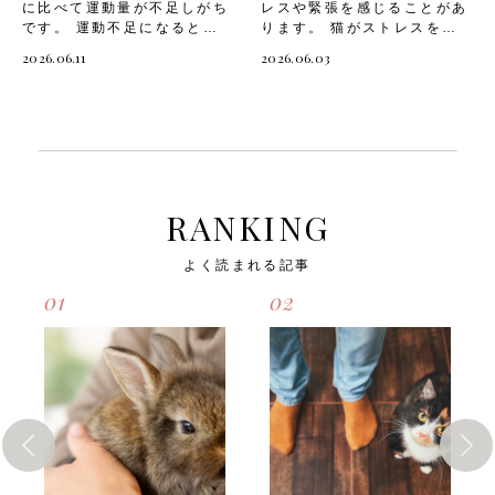
に比べて運動量が不足しがち
レスや緊張を感じることがあ
が、室内飼いの場合はスペー
レスを早期に発見する第一歩
です。 運動不足になると
ります。 猫がストレスを抱
スが限られ、十分な運動をさ
です。猫が不安や恐怖を感じ
「肥満になる」「ストレスが
えると「食欲不振になる」
せるのが難しいですよね。だ
ているときに見られるサイン
2026.06.11
2026.06.03
溜まる」など、猫の心身にさ
「攻撃的になる」など、心身
からといって上下運動が不足
とは、以下のようなもので
まざまな悪影響を及ぼすこと
に悪影響を及ぼすことも。
したままだと、愛猫は運動不
す。・体を低くして物陰に隠
があります。 愛猫が健康で
愛猫がリラックスして過ごせ
足やストレスを抱えてしまい
れる・耳を伏せてひげを後ろ
生き生きとした毎日を送れる
るように、自宅でできるリラ
ます。猫の運動不足は、心身
に引く・尻尾を大きく膨らま
よう、適切な運動量と遊び方
ックステクニックを取り入れ
にさまざまな悪影響をもたら
せる・普段より鳴く回数が増
を知っておきましょう。 そ
てあげましょう。 そこで今
しかねません。猫が運動不足
える、または鳴かなくなる・
こで今回は、「猫が運動不足
回は、「猫がストレスを抱え
になると起こる可能性のある
トイレの失敗が増える・過剰
になると起こる悪影響」や、
ると起こる悪影響」や、「猫
悪影響とは、以下のようなも
に毛づくろいをする、または
RANKING
「猫に適した遊び方」「遊ぶ
のためのリラックス法」「自
のです。・肥満になる・筋肉
毛づくろいをしなくなる飼い
ときの注意点」についてご紹
宅でできるリラックステクニ
量が低下する・関節トラブル
主さんは愛猫のちょっとした
よく読まれる記事
介します。 猫が運動不足に
ック」についてご紹介しま
を抱えやすくなる・脳の活性
変化を見逃さず、早めに対処
なると起こる悪影響 猫にと
す。 猫がストレスを抱える
化ができず、老化が早まる・
してあげましょう。 次は、
01
02
って運動は心身の健康を保つ
と起こる悪影響 猫にとって
ストレスが溜まり、攻撃的に
「猫が不安や恐怖を感じる主
ために欠かせないものです。
安心できる環境はとても大切
なるほか、問題行動が増え
な原因」を見ていきましょ
特に完全室内飼いの猫は、意
ですが、環境の変化や生活リ
る・膀胱炎や糖尿病、そのほ
う。 猫が不安や恐怖を感じ
識して運動の機会を作ってあ
ズムの乱れによってストレス
かの病気を発症するリスクが
る主な原因 愛猫が安心して
げなければ、慢性的な運動不
を感じることがあります。
高くなる飼い主さんは愛猫が
暮らせるように、まずは不安
足に陥りやすい傾向がありま
だからといって様子を見てい
健康的な生活を送れるよう、
や恐怖の原因を知っておきた
す。 運動不足が続くと、猫
るだけでは、愛猫のストレス
室内でもしっかりと上下運動
いですよね。以下のような原
の体と心にさまざまな問題が
はなかなか解消されません。
をさせましょう。次は、「猫
因が、猫のストレスにつなが
生じる可能性があります。
猫のストレスは、心身にさま
のためのDIYキャットウォー
りやすいとされています。
猫が運動不足になると起こる
ざまな悪影響をもたらしかね
クの作り方」を見ていきまし
環境の変化 「環境の変化」