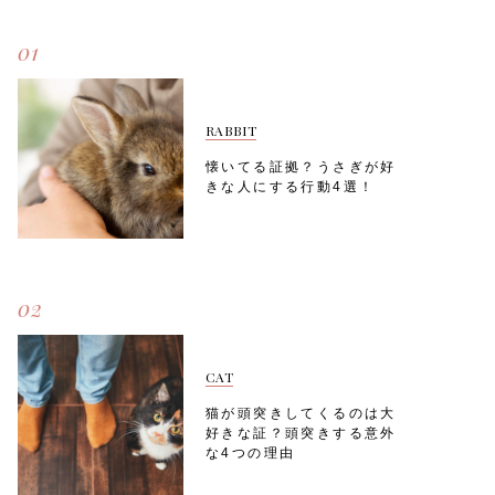
01
RABBIT
懐いてる証拠？うさぎが好
きな人にする行動4選！
02
CAT
猫が頭突きしてくるのは大
好きな証？頭突きする意外
な4つの理由