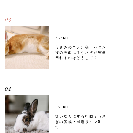
03
RABBIT
うさぎのコテン寝・バタン
寝の理由は？うさぎが突然
倒れるのはどうして？
04
RABBIT
嫌いな人にする行動？うさ
ぎの警戒・威嚇サイン5
つ！