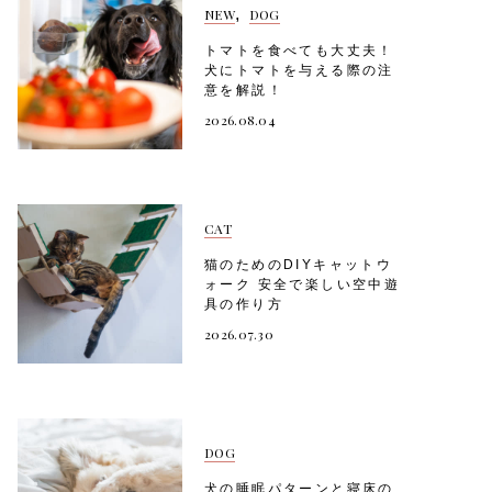
,
NEW
DOG
トマトを食べても大丈夫！
犬にトマトを与える際の注
意を解説！
2026.08.04
CAT
猫のためのDIYキャットウ
ォーク 安全で楽しい空中遊
具の作り方
2026.07.30
DOG
犬の睡眠パターンと寝床の