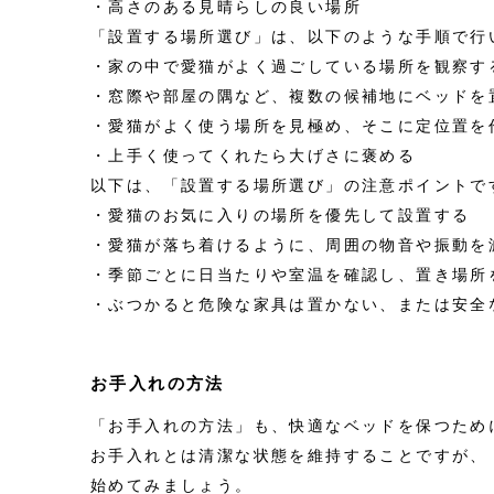
・高さのある見晴らしの良い場所
「設置する場所選び」は、以下のような手順で行
・家の中で愛猫がよく過ごしている場所を観察す
・窓際や部屋の隅など、複数の候補地にベッドを
・愛猫がよく使う場所を見極め、そこに定位置を
・上手く使ってくれたら大げさに褒める
以下は、「設置する場所選び」の注意ポイントで
・愛猫のお気に入りの場所を優先して設置する
・愛猫が落ち着けるように、周囲の物音や振動を
・季節ごとに日当たりや室温を確認し、置き場所
・ぶつかると危険な家具は置かない、または安全
お手入れの方法
「お手入れの方法」も、快適なベッドを保つため
お手入れとは清潔な状態を維持することですが、
始めてみましょう。