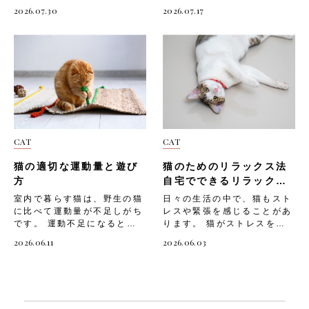
を持つ動物。室内飼いの猫は
安や恐怖を感じやすい生き物
2026.07.30
2026.07.17
上下運動が不足しがちで、運
です。飼い主さんが気づかな
動不足になると「ストレスが
いうちに愛猫がストレスを抱
溜まる」「肥満になりやす
えてしまうと、体調不良や問
い」など、心身に悪影響を及
題行動につながってしまうこ
ぼすことも。そんな猫のため
とも。 そこで今回は、「猫
に、部屋の壁面を利用した
が不安や恐怖を感じると現れ
DIYキャットウォークを設置
るサイン」や、「猫が不安や
してあげましょう。 そこで
恐怖を感じる主な原因」「飼
今回は、「猫にキャットウォ
い主ができる対処法」につい
ークが必要な理由」や、「猫
てご紹介します。 猫が不安
CAT
CAT
のためのDIYキャットウォー
や恐怖を感じると現れるサイ
クの作り方」「設置する際の
ン 猫は言葉で気持ちを伝え
猫の適切な運動量と遊び
猫のためのリラックス法
注意点」についてご紹介しま
られない分、しぐさや行動で
す。 猫にキャットウォーク
不安や恐怖を表現します。普
方
自宅でできるリラックス
が必要な理由 猫にとって上
段の様子と違う変化に気づい
テクニック
室内で暮らす猫は、野生の猫
日々の生活の中で、猫もスト
下運動は欠かせないものです
てあげることが、愛猫のスト
に比べて運動量が不足しがち
レスや緊張を感じることがあ
が、室内飼いの場合はスペー
レスを早期に発見する第一歩
です。 運動不足になると
ります。 猫がストレスを抱
スが限られ、十分な運動をさ
です。猫が不安や恐怖を感じ
「肥満になる」「ストレスが
えると「食欲不振になる」
せるのが難しいですよね。だ
ているときに見られるサイン
2026.06.11
2026.06.03
溜まる」など、猫の心身にさ
「攻撃的になる」など、心身
からといって上下運動が不足
とは、以下のようなもので
まざまな悪影響を及ぼすこと
に悪影響を及ぼすことも。
したままだと、愛猫は運動不
す。・体を低くして物陰に隠
があります。 愛猫が健康で
愛猫がリラックスして過ごせ
足やストレスを抱えてしまい
れる・耳を伏せてひげを後ろ
生き生きとした毎日を送れる
るように、自宅でできるリラ
ます。猫の運動不足は、心身
に引く・尻尾を大きく膨らま
よう、適切な運動量と遊び方
ックステクニックを取り入れ
にさまざまな悪影響をもたら
せる・普段より鳴く回数が増