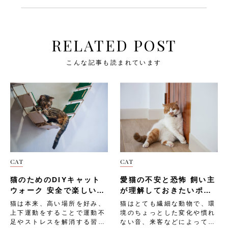
RELATED POST
こんな記事も読まれています
CAT
CAT
猫のためのDIYキャット
愛猫の不安と恐怖 飼い主
ウォーク 安全で楽しい空
が理解しておきたいポイ
中遊具の作り方
ント
猫は本来、高い場所を好み、
猫はとても繊細な動物で、環
上下運動をすることで運動不
境のちょっとした変化や慣れ
足やストレスを解消する習性
ない音、来客などによって不