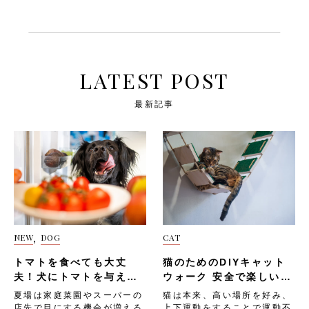
が高くなる・狩猟本能が満た
かりやすくなる・攻撃的にな
プ」は、手軽に取り入れられ
は、以下のようなものがあり
されず、精神的に不安定にな
るほか、隠れたり鳴き続けた
る人気のDIYキャットウォー
ます。・引っ越しや模様替え
る飼い主さんは愛猫が健康的
りする問題行動が増える・膀
クです。猫は本能的に高い場
で部屋のレイアウトが変わ
な生活を送れるよう、毎日の
胱炎や消化器疾患など、スト
所へ登ることが大好きなの
る・家具や猫用トイレの位置
遊び時間をしっかりと確保し
レス性の病気を発症するリス
で、「棚板ステップ」は上下
が移動する・新しいペットや
てあげましょう。 次は、
クが高くなる飼い主さんは愛
運動不足やストレスの解消に
家族が増える以下は、「環境
LATEST POST
「猫の適切な運動量の目安」
猫が穏やかな毎日を送れるよ
も最適です。「棚板ステッ
の変化」に関する注意ポイン
を見ていきましょう。 猫の
う、リラックスできる環境づ
プ」は、壁面に等間隔で棚板
トです。・変化はできるだけ
適切な運動量の目安 猫に必
くりを意識しましょう。 次
最新記事
を取り付け、猫が飛び移りな
少しずつ行う・愛猫のお気に
要な運動量は、年齢や個体差
は、「猫のためのリラックス
がら登れるようにするだけ。
入りの毛布やベッドはそのま
によって異なります。 以下
法」を見ていきましょう。
このときに使用する棚板は、
ま使わせる・落ち着ける隠れ
の目安を参考に、愛猫に合っ
猫のためのリラックス法 愛
猫の体重をしっかり支えられ
場所を必ず確保しておく 大
た運動量を確保してあげまし
猫には、自宅でもリラックス
る、耐荷重の高いものを選ん
きな音や苦手な音 「大きな
ょう。 子猫（〜1歳） 子猫
してストレスなく過ごしてほ
でください。「棚板ステッ
音や苦手な音」も、猫が恐怖
は体の発達とともに、旺盛な
しいですよね。 以下のよう
プ」は、以下のような手順で
を感じやすい原因です。猫は
好奇心とエネルギーを持って
なリラックステクニックで、
設置しましょう。・壁の下地
聴覚が非常に優れているた
います。 1日に複数回、合計
愛猫が安心して過ごせる時間
の位置を確認し、棚受け金具
め、人にとっては気にならな
30〜60分程度の遊び時間を
をつくってあげましょう。
をしっかりと固定する・猫が
い音でも猫にとっては大きな
設けるのが理想的です。 短
マッサージ 「マッサージ」
無理なく飛び移れる間隔で棚
ストレスになることがありま
NEW
DOG
CAT
,
時間で全力遊びを繰り返す子
は、手軽にできて猫がリラッ
板を配置する・滑り止めシー
す。「大きな音や苦手な音」
猫の特性に合わせて、1回あ
クスできるテクニックです。
トやカーペットを棚板の上に
として、以下のようなものが
トマトを食べても大丈
猫のためのDIYキャット
たり10〜15分を目安に遊ん
猫は触れられることで安心感
貼る・実際に愛猫を乗せてみ
挙げられます。・雷や花火の
であげましょう。 子猫の遊
夫！犬にトマトを与える
を覚える動物なので、「マッ
ウォーク 安全で楽しい空
て、ぐらつきがないか確認す
音・掃除機やドライヤーの
びには、以下のようなポイン
サージ」はストレス解消や飼
際の注意を解説！
中遊具の作り方
る以下は、「棚板ステップ」
音・工事や車のクラクション
夏場は家庭菜園やスーパーの
猫は本来、高い場所を好み、
トがあります。・運動量が多
い主さんとの絆を深めるのに
の注意ポイントです。・棚板
などの外の騒音以下は、「大
店先で目にする機会が増える
上下運動をすることで運動不