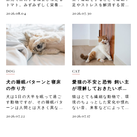
いので1日数回に分けて遊
も最適です。 「マッサー
は必ず下地のある場所にビス
きな音や苦手な音」に関する
トマト。みずみずしく栄養も
足やストレスを解消する習性
ぶ・骨や関節がまだ発達段階
ジ」は、愛猫の体を優しくな
留めする・段差を作りすぎ
注意ポイントです。・音が鳴
豊富なことから、愛犬にも分
を持つ動物。室内飼いの猫は
2026.08.04
2026.07.30
なので激しすぎる運動は避け
でるように触れるだけ。 こ
ず、無理なく上り下りできる
る前後は愛猫のそばで安心さ
けてあげたいと感じる飼い主
上下運動が不足しがちで、運
る・さまざまなおもちゃを使
のときは愛猫が嫌がる部位を
高さに調整する・愛猫が落下
せてあげる・カーテンを閉め
さんは少なくないでしょう。
動不足になると「ストレスが
って好奇心を刺激する 成猫
無理に触らず、猫が喜ぶ場所
しても大きな怪我をしないよ
るなどして音を軽減する工夫
ただしトマトには、犬に与え
溜まる」「肥満になりやす
（1〜7歳） 成猫は1日合計
を中心にゆっくりと行ってく
う、下に厚手のマットを敷く
をする・無理に抱き上げず、
るうえで気をつけたい部位や
い」など、心身に悪影響を及
20〜30分程度の活発な遊び
ださい。 「マッサージ」
突っ張り棒ポール 猫が楽し
隠れたい場所に隠れさせてあ
分量が存在します。知識が不
ぼすことも。そんな猫のため
が適切とされています。 猫
は、以下のような手順で行い
めるDIYキャットウォークと
げる 来客や新しい家族 「来
十分なまま口にさせてしまう
に、部屋の壁面を利用した
は短時間に集中してエネルギ
ましょう。・愛猫がリラック
して、「突っ張り棒ポール」
客や新しい家族」も、猫にと
と、体調を崩す原因になりか
DIYキャットウォークを設置
ーを使う「バースト運動」が
スしているタイミングを見計
もお勧めです。天井と床の間
って不安の原因になりやすい
ねません。 今回は、「トマ
してあげましょう。 そこで
得意なため、長時間遊ばせる
らって始める・顔まわりや首
に突っ張り棒を設置し、爪と
出来事です。知らない人やほ
トを与える際に気をつけたい
今回は、「猫にキャットウォ
よりも1回5〜10分の遊びを1
の付け根、背中など、猫が好
ぎ素材の麻縄を巻き付けたポ
かの動物のニオイ、声、気配
部位や成分」と、「愛犬へ安
ークが必要な理由」や、「猫
日3〜4回に分けるのが効果的
む部位をゆっくりとなでる・
ールの光景は、SNSなどでも
は、猫にとって警戒すべき対
DOG
CAT
全にトマトを取り入れる方
のためのDIYキャットウォー
です。 成猫の遊びには、以
愛猫の様子を見ながら、嫌が
よく見かけますよね。室内で
象に映ることがあります。
法」「そのほかの注意点」に
クの作り方」「設置する際の
下のようなポイントがありま
るそぶりがあればすぐに手を
の「突っ張り棒ポール」に
「来客や新しい家族」で注意
犬の睡眠パターンと寝床
愛猫の不安と恐怖 飼い主
ついて解説していきます。
注意点」についてご紹介しま
す。・狩猟本能を刺激するお
止める・気持ちよさそうにし
は、下記のような素材をお勧
したい場面には、以下のよう
トマトを与える際に気をつけ
す。 猫にキャットウォーク
の作り方
が理解しておきたいポイ
もちゃを活用する・猫が集中
ていたら、優しく声をかけな
めします。・滑り止め加工の
なものがあります。・見知ら
たい部位や成分 トマト自体
が必要な理由 猫にとって上
ント
できる静かな環境で遊ぶ・猫
がら続ける以下は、「マッサ
犬は1日の大半を眠って過ご
猫はとても繊細な動物で、環
された突っ張り棒・麻縄やジ
ぬ人が家に来る・新しい猫や
は犬にとって危険な食材では
下運動は欠かせないものです
のペースに合わせ、強制せず
ージ」の注意ポイントで
す動物ですが、その睡眠パタ
境のちょっとした変化や慣れ
ュート素材のロープ・爪とぎ
犬を迎える・赤ちゃんが生ま
ありませんが、与え方次第で
が、室内飼いの場合はスペー
に遊ぶ シニア猫（7歳〜）
す。・無理に長時間行わず、
ーンは人間とは大きく異なり
ない音、来客などによって不
機能付きのカバー「突っ張り
れる以下は、「来客や新しい
不調につながることがありま
スが限られ、十分な運動をさ
シニア猫は体力や関節機能が
愛猫が満足したら終わりにす
ます。「うちの子はよく寝て
安や恐怖を感じやすい生き物
棒ポール」は、以下のような
家族」に関する注意ポイント
す。なかでも意識しておきた
せるのが難しいですよね。だ
2026.07.22
2026.07.17
低下してきますが、それでも
る・力を入れすぎず、常に優
いるけれど、これは普通なの
です。飼い主さんが気づかな
手順で設置しましょう。・突
です。・愛猫のペースで新し
いのが、以下のような部位や
からといって上下運動が不足
適度な運動は欠かせません。
しいタッチを意識する・食後
かな」と気になったことがあ
いうちに愛猫がストレスを抱
っ張り棒を天井と床の間にし
い相手に慣れさせる・無理に
成分です。・青みの残る未熟
したままだと、愛猫は運動不
1日合計15〜20分を目安に、
すぐや眠っているときは避け
る飼い主さんも多いのではな
えてしまうと、体調不良や問
っかりと固定する・ポールに
引き合わせず、距離を保てる
なトマトやヘタ、葉、茎にあ
足やストレスを抱えてしまい
無理のない範囲でゆっくり遊
る キャットニップ（またた
いでしょうか。また、快適な
題行動につながってしまうこ
麻縄などを隙間なく巻き付け
環境を用意する・愛猫だけの
る「トマチン」という毒性成
ます。猫の運動不足は、心身