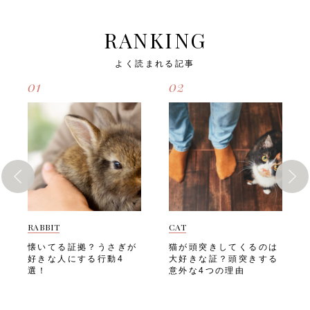
を知っておきましょう。 そ
てあげましょう。 そこで今
しかねません。猫が運動不足
える、または鳴かなくなる・
こで今回は、「猫が運動不足
回は、「猫がストレスを抱え
になると起こる可能性のある
トイレの失敗が増える・過剰
になると起こる悪影響」や、
ると起こる悪影響」や、「猫
悪影響とは、以下のようなも
に毛づくろいをする、または
RANKING
「猫に適した遊び方」「遊ぶ
のためのリラックス法」「自
のです。・肥満になる・筋肉
毛づくろいをしなくなる飼い
ときの注意点」についてご紹
宅でできるリラックステクニ
量が低下する・関節トラブル
主さんは愛猫のちょっとした
よく読まれる記事
介します。 猫が運動不足に
ック」についてご紹介しま
を抱えやすくなる・脳の活性
変化を見逃さず、早めに対処
なると起こる悪影響 猫にと
す。 猫がストレスを抱える
化ができず、老化が早まる・
してあげましょう。 次は、
01
02
って運動は心身の健康を保つ
と起こる悪影響 猫にとって
ストレスが溜まり、攻撃的に
「猫が不安や恐怖を感じる主
ために欠かせないものです。
安心できる環境はとても大切
なるほか、問題行動が増え
な原因」を見ていきましょ
特に完全室内飼いの猫は、意
ですが、環境の変化や生活リ
る・膀胱炎や糖尿病、そのほ
う。 猫が不安や恐怖を感じ
識して運動の機会を作ってあ
ズムの乱れによってストレス
かの病気を発症するリスクが
る主な原因 愛猫が安心して
げなければ、慢性的な運動不
を感じることがあります。
高くなる飼い主さんは愛猫が
暮らせるように、まずは不安
足に陥りやすい傾向がありま
だからといって様子を見てい
健康的な生活を送れるよう、
や恐怖の原因を知っておきた
す。 運動不足が続くと、猫
るだけでは、愛猫のストレス
室内でもしっかりと上下運動
いですよね。以下のような原
の体と心にさまざまな問題が
はなかなか解消されません。
をさせましょう。次は、「猫
因が、猫のストレスにつなが
生じる可能性があります。
猫のストレスは、心身にさま
のためのDIYキャットウォー
りやすいとされています。
猫が運動不足になると起こる
ざまな悪影響をもたらしかね
クの作り方」を見ていきまし
環境の変化 「環境の変化」
可能性のある悪影響とは、以
ません。 猫がストレスを抱
ょう。 猫のためのDIYキャッ
は、猫にとって大きなストレ
下のようなものです。・肥満
えると起こる可能性のある悪
RABBIT
CAT
トウォークの作り方 愛猫に
ス要因のひとつです。猫は縄
になる・筋肉量が低下する・
影響とは、以下のようなもの
は、室内でも安全に楽しく上
張り意識が強く、慣れ親しん
懐いてる証拠？うさぎが
猫が頭突きしてくるのは
関節トラブルを抱えやすくな
です。・食欲が低下する・過
下運動をさせてあげたいです
だ環境に安心感を覚える動物
好きな人にする行動4
大好きな証？頭突きする
る・ストレスが溜まり、攻撃
度なグルーミングで皮膚トラ
よね。以下のようなDIYキャ
なので、引っ越しや模様替え
選！
意外な4つの理由
的になるほか、問題行動が増
ブルが起きる・トイレ以外の
ットウォークで、愛猫と楽し
などの変化に敏感に反応しま
える・糖尿病や心臓病などの
場所で粗相をするようにな
い空間を作りましょう。 棚
す。「環境の変化」で猫がス
生活習慣病を発症するリスク
る・免疫力が落ち、病気にか
板ステップ 「棚板ステッ
トレスを感じやすい場面に